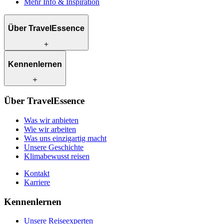
Mehr Info & Inspiration
Über TravelEssence
Was wir anbieten
Kennenlernen
Wie wir arbeiten
Was uns einzigartig macht
Unsere Geschichte
Unsere Reiseexperten
Klimabewusst reisen
Über TravelEssence
Unsere lokalen Partner
Kontakt
Unsere Kunden
Was wir anbieten
Karriere
Wie wir arbeiten
Was uns einzigartig macht
Unsere Geschichte
Klimabewusst reisen
Kontakt
Karriere
Kennenlernen
Unsere Reiseexperten