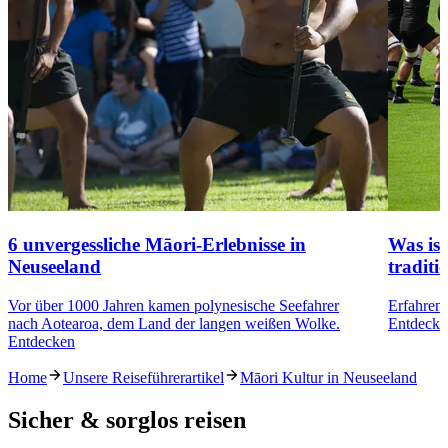
6 unvergessliche Māori-Erlebnisse in
Was ist
Neuseeland
traditi
Vor über 1000 Jahren kamen polynesische Seefahrer
Erfahren 
nach Aotearoa, dem Land der langen weißen Wolke.
Entdecke
Entdecken
Home
Unsere Reiseführerartikel
Māori Kultur in Neuseeland
Sicher & sorglos reisen