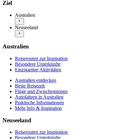
Australien entdecken
Reiserouten zur Inspiration
Ziel
Beste Reisezeit
Besondere Unterkünfte
Flüge und Zwischenstopps
Einzigartige Aktivitäten
Australien
Autofahren in Australien
Neuseeland entdecken
Praktische Informationen
Neuseeland
Beste Reisezeit
Mehr Info & Inspiration
Flüge und Zwischenstopps
Autofahren in Neuseeland
Praktische Informationen
Australien
Mehr Info & Inspiration
Reiserouten zur Inspiration
Besondere Unterkünfte
Einzigartige Aktivitäten
Australien entdecken
Beste Reisezeit
Flüge und Zwischenstopps
Autofahren in Australien
Praktische Informationen
Mehr Info & Inspiration
Neuseeland
Reiserouten zur Inspiration
Besondere Unterkünfte