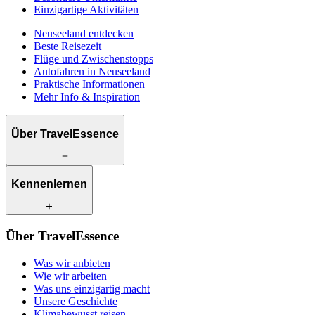
Einzigartige Aktivitäten
Neuseeland entdecken
Beste Reisezeit
Flüge und Zwischenstopps
Autofahren in Neuseeland
Praktische Informationen
Mehr Info & Inspiration
Über TravelEssence
Was wir anbieten
Kennenlernen
Wie wir arbeiten
Was uns einzigartig macht
Unsere Geschichte
Unsere Reiseexperten
Klimabewusst reisen
Über TravelEssence
Unsere lokalen Partner
Kontakt
Unsere Kunden
Was wir anbieten
Karriere
Wie wir arbeiten
Was uns einzigartig macht
Unsere Geschichte
Klimabewusst reisen