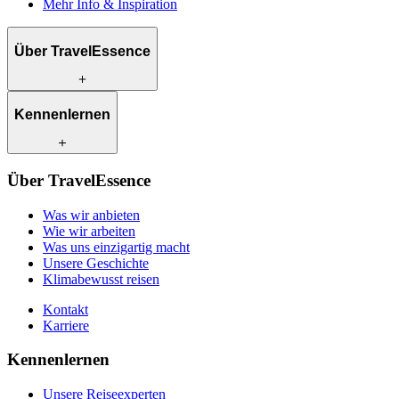
Mehr Info & Inspiration
Über TravelEssence
Was wir anbieten
Kennenlernen
Wie wir arbeiten
Was uns einzigartig macht
Unsere Geschichte
Unsere Reiseexperten
Klimabewusst reisen
Über TravelEssence
Unsere lokalen Partner
Kontakt
Unsere Kunden
Was wir anbieten
Karriere
Wie wir arbeiten
Was uns einzigartig macht
Unsere Geschichte
Klimabewusst reisen
Kontakt
Karriere
Kennenlernen
Unsere Reiseexperten