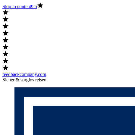
Skip to content
9.5
feedbackcompany.com
Sicher & sorglos reisen