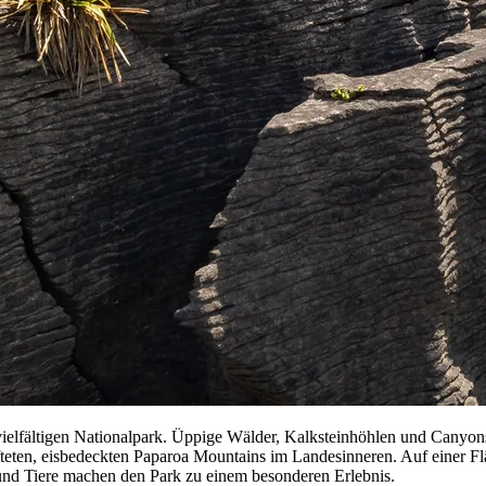
ielfältigen Nationalpark. Üppige Wälder, Kalksteinhöhlen und Canyon
üfteten, eisbedeckten Paparoa Mountains im Landesinneren. Auf einer 
n und Tiere machen den Park zu einem besonderen Erlebnis.