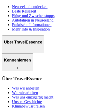
Neuseeland entdecken
Beste Reisezeit
Flüge und Zwischenstopps
Autofahren in Neuseeland
Praktische Informationen
Mehr Info & Inspiration
Über TravelEssence
Was wir anbieten
Kennenlernen
Wie wir arbeiten
Was uns einzigartig macht
Unsere Geschichte
Unsere Reiseexperten
Klimabewusst reisen
Über TravelEssence
Unsere lokalen Partner
Kontakt
Unsere Kunden
Was wir anbieten
Karriere
Wie wir arbeiten
Was uns einzigartig macht
Unsere Geschichte
Klimabewusst reisen