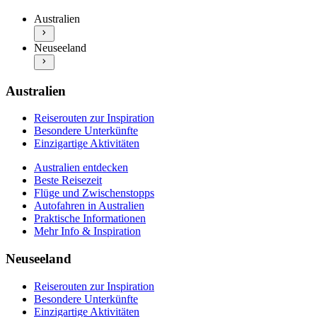
Besondere Unterkünfte
Flüge und Zwischenstopps
Einzigartige Aktivitäten
Australien
Autofahren in Australien
Neuseeland entdecken
Praktische Informationen
Neuseeland
Beste Reisezeit
Mehr Info & Inspiration
Flüge und Zwischenstopps
Autofahren in Neuseeland
Praktische Informationen
Australien
Mehr Info & Inspiration
Reiserouten zur Inspiration
Besondere Unterkünfte
Einzigartige Aktivitäten
Australien entdecken
Beste Reisezeit
Flüge und Zwischenstopps
Autofahren in Australien
Praktische Informationen
Mehr Info & Inspiration
Neuseeland
Reiserouten zur Inspiration
Besondere Unterkünfte
Einzigartige Aktivitäten