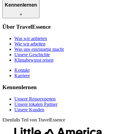
Was wir anbieten
Kennenlernen
Wie wir arbeiten
Was uns einzigartig macht
Unsere Geschichte
Unsere Reiseexperten
Klimabewusst reisen
Über TravelEssence
Unsere lokalen Partner
Kontakt
Unsere Kunden
Was wir anbieten
Karriere
Wie wir arbeiten
Was uns einzigartig macht
Unsere Geschichte
Klimabewusst reisen
Kontakt
Karriere
Kennenlernen
Unsere Reiseexperten
Unsere lokalen Partner
Unsere Kunden
Ebenfalls Teil von TravelEssence