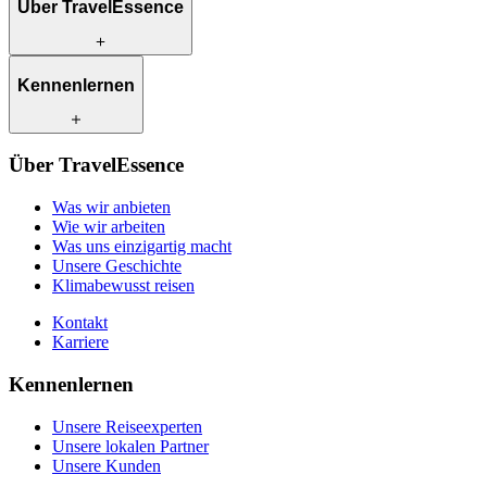
Über TravelEssence
Was wir anbieten
Kennenlernen
Wie wir arbeiten
Was uns einzigartig macht
Unsere Geschichte
Unsere Reiseexperten
Klimabewusst reisen
Über TravelEssence
Unsere lokalen Partner
Kontakt
Unsere Kunden
Was wir anbieten
Karriere
Wie wir arbeiten
Was uns einzigartig macht
Unsere Geschichte
Klimabewusst reisen
Kontakt
Karriere
Kennenlernen
Unsere Reiseexperten
Unsere lokalen Partner
Unsere Kunden