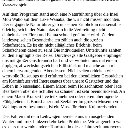
Wasservögeln.
Auf dem Programm stand auch eine Naturführung über die Insel
Mou Waho auf dem Lake Wanaka, die wir nicht missen möchten.
Der engagierte Naturführer gab uns einen Einblick in das sensible
Gleichgewicht der Natur, das durch die Verbreitung nicht
einheimischer Flora und Fauna schnell gefährdet wird. Zu den
landestypischen Besonderheiten zählen auch die großen
Schafherden. Es ist ein nicht alltägliches Erlebnis, beim
Schafscheren dabei zu sein! Die individuellen Unterkünfte zählten
zu den Highlights der Reise. Durchwegs alle Gastgeber empfingen
uns mit großer Gastfreundschaft und verwöhnten uns mit einem
üppigen, abwechslungsreichen Frühstück und manche auch mit
einem hervorragenden Abendessen. Nicht selten erhielten wir
wertvolle Reisetipps und erfuhren bei den abendlichen Gesprächen
am Kaminfeuer viel Interessantes über unsere Gastgeber und das
Leben in Neuseeland. Einem Maori beim Holzschnitzen oder Jade
Bearbeiten über die Schulter zu schauen, ist sehr beeindruckend. An
einem Maori-Konzert live teilzunehmen oder deren überragende
Fähigkeiten als Bootsbauer und Seefahrer im großen Museum von
Wellington zu bestaunen, ist ein Muss für einen Kulturreisenden.
Das Fahren mit dem Leihwagen bereitete uns im ausgehenden
Winter und trotz Linksverkehr keine Probleme. Wie angenehm war
es, dass nur wenig andere Touristen in dieser Jahreszeit unterwegs