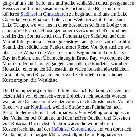
ging auf uns ein, beriet uns und stellte schließlich einen passgenauen
Reiseverlauf für uns zusammen. Er riet uns, die Reise auf der
kühleren
Südinsel
in
Christchurch
zu beginnen und uns am Lake
Coleridge vom Flug zu erholen. Die Weiterreise führte uns zum
Lake Tekapo, wo wir uns in einer besonders schönen Lodge von
sehr aufmerksamen Hauseigentümern verwöhnen ließen und bei
strahlendem Sonnenschein das Panorama der Südalpen auf dem
Mount John genossen. Von Queenstown aus ging es zum Doubtful
Sound, dem südlichsten Punkt unserer Reise. Von dort suchten wir
über Lake Wanaka die Westküste auf. Beginnend mit der Jackson
Bay im Süden, einer Übernachtung in Bruce Bay, wo dereinst die
Maori Götter an Land gegangen sein sollen, erkundeten wir über
Hokatiko, einer netten Kleinstadt mit vielen kunsthandwerklichen
Geschäften, und Rapahoe, einer wild zerklüfteten und schönen
Küstenregion, die Westküste.
Die Durchquerung der Insel führte uns nach Kaikoura, das erst im
letzten Jahr von einem schweren Erdbeben heimgesucht worden
war, an die Ostküste und wieder zurück nach Christchurch. Von dort
flogen wir zur
Nordinsel
, weil die Straße zum Fährhafen nach
Picton leider noch nicht befahrbar war. Von Wellington ging es zu
den Vulkanen bei Ohakune und den heißen Quellen und Geysiren
von Rotarua. Die nächste Station waren die wunderbaren
Küstenabschnitte auf der
Halbinsel Coromandel
, um von dort nach
Auckland, der einzigen Millionenstadt, und zum Flughafen zu