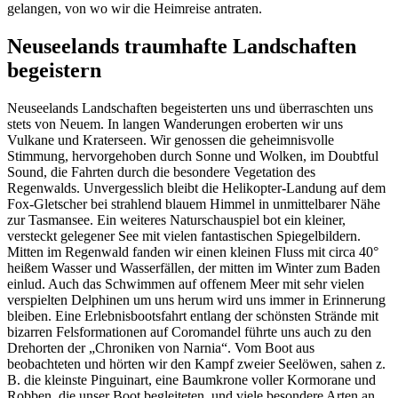
gelangen, von wo wir die Heimreise antraten.
Neuseelands traumhafte Landschaften
begeistern
Neuseelands Landschaften begeisterten uns und überraschten uns
stets von Neuem. In langen Wanderungen eroberten wir uns
Vulkane und Kraterseen. Wir genossen die geheimnisvolle
Stimmung, hervorgehoben durch Sonne und Wolken, im Doubtful
Sound, die Fahrten durch die besondere Vegetation des
Regenwalds. Unvergesslich bleibt die Helikopter-Landung auf dem
Fox-Gletscher bei strahlend blauem Himmel in unmittelbarer Nähe
zur Tasmansee. Ein weiteres Naturschauspiel bot ein kleiner,
versteckt gelegener See mit vielen fantastischen Spiegelbildern.
Mitten im Regenwald fanden wir einen kleinen Fluss mit circa 40°
heißem Wasser und Wasserfällen, der mitten im Winter zum Baden
einlud. Auch das Schwimmen auf offenem Meer mit sehr vielen
verspielten Delphinen um uns herum wird uns immer in Erinnerung
bleiben. Eine Erlebnisbootsfahrt entlang der schönsten Strände mit
bizarren Felsformationen auf Coromandel führte uns auch zu den
Drehorten der „Chroniken von Narnia“. Vom Boot aus
beobachteten und hörten wir den Kampf zweier Seelöwen, sahen z.
B. die kleinste Pinguinart, eine Baumkrone voller Kormorane und
Robben, die unser Boot begleiteten, und viele besondere Arten an