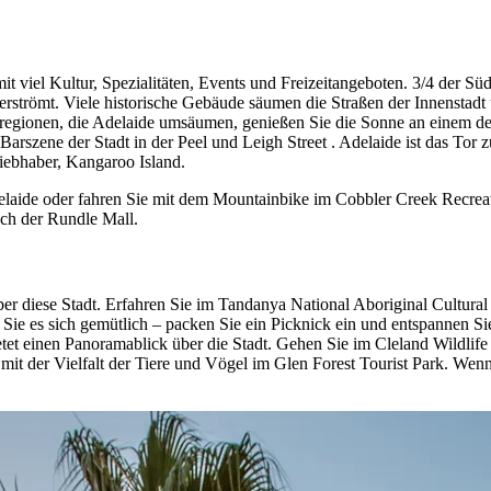
t viel Kultur, Spezialitäten, Events und Freizeitangeboten. 3/4 der Süd
verströmt. Viele historische Gebäude säumen die Straßen der Innenstad
egionen, die Adelaide umsäumen, genießen Sie die Sonne an einem der 
Barszene der Stadt in der Peel und Leigh Street . Adelaide ist das Tor
liebhaber, Kangaroo Island.
aide oder fahren Sie mit dem Mountainbike im Cobbler Creek Recreatio
ch der Rundle Mall.
r diese Stadt. Erfahren Sie im Tandanya National Aboriginal Cultural I
Sie es sich gemütlich – packen Sie ein Picknick ein und entspannen Si
ietet einen Panoramablick über die Stadt. Gehen Sie im Cleland Wildl
 mit der Vielfalt der Tiere und Vögel im Glen Forest Tourist Park. Wen