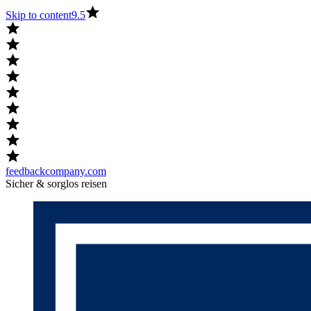
Skip to content
9.5
feedbackcompany.com
Sicher & sorglos reisen