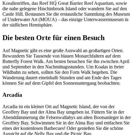
Korallenriffen, das Reef HQ Great Barrier Reef Aquarium, sowie
die nahe gelegene Hinchinbrook Island oder wandern Sie auf den
Castle Hill. Bestaunen Sie die erstaunliche Sammlung des Museum
of Underwater Art (MOUA) – das einzige Unterwassermuseum in
der südlichen Hemisphäre.
Die besten Orte für einen Besuch
Auf Magnetic gibt es eine große Auswahl an großartigen Orten.
Bewundern Sie Tausende von blauen Monarchfaltern auf dem
Butterfly Forest Walk. Am besten besuchen Sie ihn zwischen April
und September in den Nachmittagsstunden. Um Koalas in freier
Wildbahn zu sehen, sollten Sie den Forts Walk begehen. Die
Wanderung dauert eineinhalb Stunden und am Ende des Tages
können Sie auf dem Gipfel den Sonnenuntergang beobachten.
Arcadia
Arcadia ist ein kleiner Ort auf Magnetic Island, der von der
Geoffery Bay und der Alma Bay umgeben ist. Füttern Sie in der
Abenddämmerung die Felsenwallabys am alten Bootsanleger in der
Geoffrey Bay. Schwimmen Sie in der Alma Bay und entfachen Sie
eines der kostenlosen Barbecues! Oder genießen Sie die schöne
Aussicht auf die Nelly Bay und die Picnic Bay.