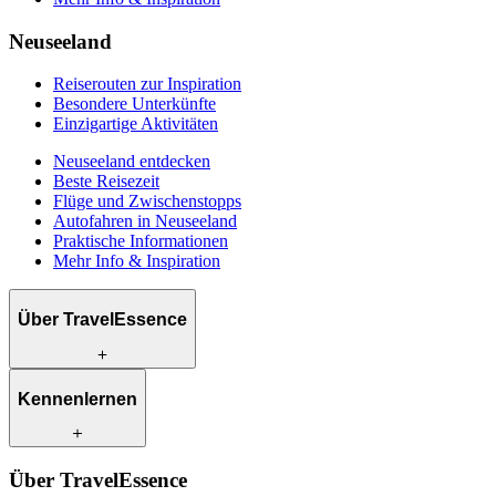
Neuseeland
Reiserouten zur Inspiration
Besondere Unterkünfte
Einzigartige Aktivitäten
Neuseeland entdecken
Beste Reisezeit
Flüge und Zwischenstopps
Autofahren in Neuseeland
Praktische Informationen
Mehr Info & Inspiration
Über TravelEssence
Was wir anbieten
Kennenlernen
Wie wir arbeiten
Was uns einzigartig macht
Unsere Geschichte
Unsere Reiseexperten
Klimabewusst reisen
Über TravelEssence
Unsere lokalen Partner