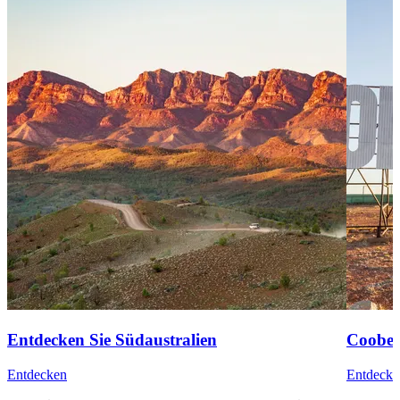
Entdecken Sie Südaustralien
Coober
Entdecken
Entdecke