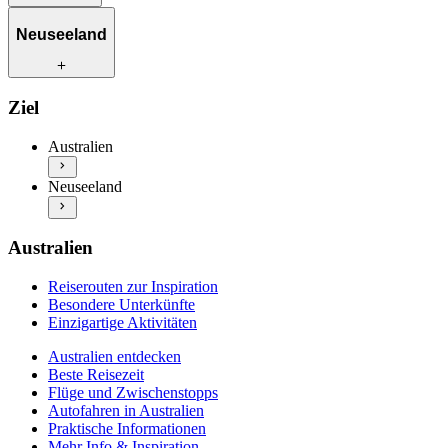
Reiserouten zur Inspiration
Neuseeland
Besondere Unterkünfte
Einzigartige Aktivitäten
Australien entdecken
Reiserouten zur Inspiration
Ziel
Beste Reisezeit
Besondere Unterkünfte
Flüge und Zwischenstopps
Einzigartige Aktivitäten
Australien
Autofahren in Australien
Neuseeland entdecken
Praktische Informationen
Neuseeland
Beste Reisezeit
Mehr Info & Inspiration
Flüge und Zwischenstopps
Autofahren in Neuseeland
Praktische Informationen
Australien
Mehr Info & Inspiration
Reiserouten zur Inspiration
Besondere Unterkünfte
Einzigartige Aktivitäten
Australien entdecken
Beste Reisezeit
Flüge und Zwischenstopps
Autofahren in Australien
Praktische Informationen
Mehr Info & Inspiration