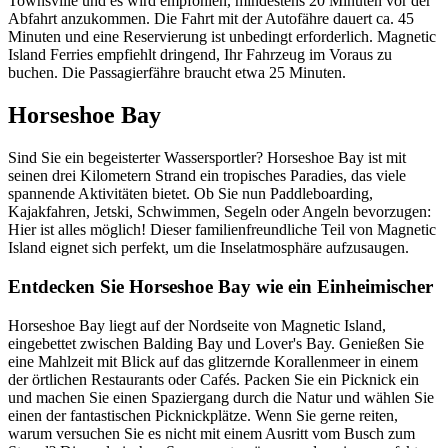
Townsville und es wird empfohlen, mindestens 20 Minuten vor der
Abfahrt anzukommen. Die Fahrt mit der Autofähre dauert ca. 45
Minuten und eine Reservierung ist unbedingt erforderlich. Magnetic
Island Ferries empfiehlt dringend, Ihr Fahrzeug im Voraus zu
buchen. Die Passagierfähre braucht etwa 25 Minuten.
Horseshoe Bay
Sind Sie ein begeisterter Wassersportler? Horseshoe Bay ist mit
seinen drei Kilometern Strand ein tropisches Paradies, das viele
spannende Aktivitäten bietet. Ob Sie nun Paddleboarding,
Kajakfahren, Jetski, Schwimmen, Segeln oder Angeln bevorzugen:
Hier ist alles möglich! Dieser familienfreundliche Teil von Magnetic
Island eignet sich perfekt, um die Inselatmosphäre aufzusaugen.
Entdecken Sie Horseshoe Bay wie ein Einheimischer
Horseshoe Bay liegt auf der Nordseite von Magnetic Island,
eingebettet zwischen Balding Bay und Lover's Bay. Genießen Sie
eine Mahlzeit mit Blick auf das glitzernde Korallenmeer in einem
der örtlichen Restaurants oder Cafés. Packen Sie ein Picknick ein
und machen Sie einen Spaziergang durch die Natur und wählen Sie
einen der fantastischen Picknickplätze. Wenn Sie gerne reiten,
warum versuchen Sie es nicht mit einem Ausritt vom Busch zum