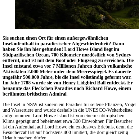
Sie suchen einen Ort für einen außergewöhnlichen
Inselaufenthalt in paradiesischer Abgeschiedenheit? Dann
haben Sie ihn hier gefunden! Lord Howe Island liegt im
Südpazifischen Ozean, 700 Kilometer nordöstlich von Sydney
entfernt, und ist mit dem Boot oder Flugzeug zu erreichen. Die
Insel entstand etwa vor 7 Millionen Jahren durch vulkanische
Aktivitäten 2.000 Meter unter dem Meeresspiegel. Es dauerte
ungefähr 500.000 Jahre, bis die Insel vollständig geformt war.
Im Jahr 1788 wurde sie von Henry Lidgbird Ball entdeckt. Er
benannte das Fleckchen Paradies nach Richard Howe, einem
berühmten britischen Admiral.
Die Insel in NSW ist zudem ein Paradies für seltene Pflanzen, Vögel
und Wassertiere und wurde deshalb in die UNESCO-Welterbeliste
aufgenommen. Lord Howe Island ist von einem subtropischen
Klima geprägt und beheimatet etwa 300 Einwohner. Für Besucher
ist ein Aufenthalt auf Lord Howe ein exklusives Erlebnis, denn die
Besucherzahl ist auf höchstens 400 limitiert, die dort gleichzeitig
Urlaub machen dürfen.