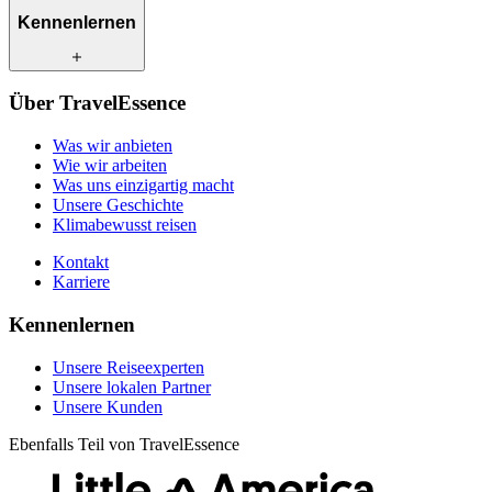
Was wir anbieten
Kennenlernen
Wie wir arbeiten
Was uns einzigartig macht
Unsere Geschichte
Unsere Reiseexperten
Klimabewusst reisen
Über TravelEssence
Unsere lokalen Partner
Kontakt
Unsere Kunden
Was wir anbieten
Karriere
Wie wir arbeiten
Was uns einzigartig macht
Unsere Geschichte
Klimabewusst reisen
Kontakt
Karriere
Kennenlernen
Unsere Reiseexperten
Unsere lokalen Partner
Unsere Kunden
Ebenfalls Teil von TravelEssence