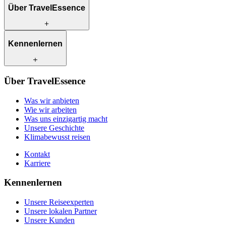
Über TravelEssence
Was wir anbieten
Kennenlernen
Wie wir arbeiten
Was uns einzigartig macht
Unsere Geschichte
Unsere Reiseexperten
Klimabewusst reisen
Über TravelEssence
Unsere lokalen Partner
Kontakt
Unsere Kunden
Was wir anbieten
Karriere
Wie wir arbeiten
Was uns einzigartig macht
Unsere Geschichte
Klimabewusst reisen
Kontakt
Karriere
Kennenlernen
Unsere Reiseexperten
Unsere lokalen Partner
Unsere Kunden