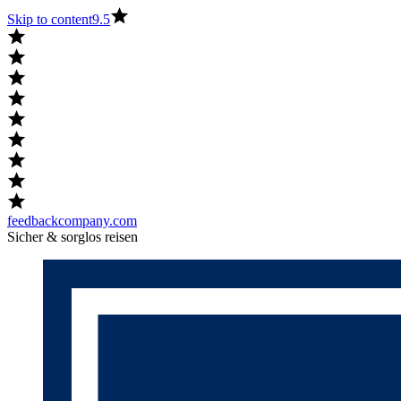
Skip to content
9.5
feedbackcompany.com
Sicher & sorglos reisen