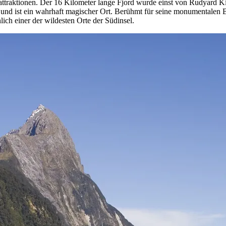
traktionen. Der 16 Kilometer lange Fjord wurde einst von Rudyard Kipl
 und ist ein wahrhaft magischer Ort. Berühmt für seine monumentalen 
ich einer der wildesten Orte der Südinsel.