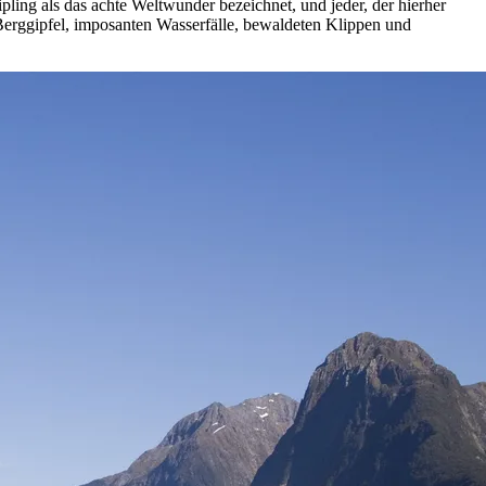
ing als das achte Weltwunder bezeichnet, und jeder, der hierher
Berggipfel, imposanten Wasserfälle, bewaldeten Klippen und