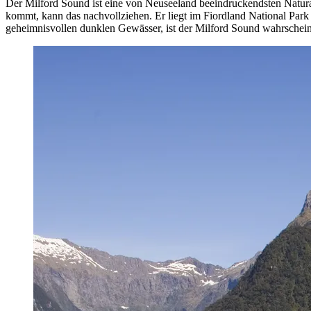
Der Milford Sound ist eine von Neuseeland beeindruckendsten Naturat
kommt, kann das nachvollziehen. Er liegt im Fiordland National Park
geheimnisvollen dunklen Gewässer, ist der Milford Sound wahrscheinl