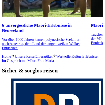
6 unvergessliche Māori-Erlebnisse in
Māori 
Neuseeland
Tauchen S
der Māori
Vor über 1000 Jahren kamen polynesische Seefahrer
Entdecke
nach Aotearoa, dem Land der langen weißen Wolke.
Entdecken
Home
Unsere Reiseführerartikel
Wertvolle Kultur-Erlebnisse:
Im Gespräch mit Māori-Frau Maria
Sicher & sorglos reisen