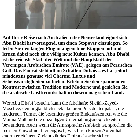
Auf Ihrer Reise nach Australien oder Neuseeland eignet sich
Abu Dhabi hervorragend, um einen Stopover einzulegen. So
teilen Sie den langen Flug in angenehme Etappen auf und
lernen dabei noch eine völlig neue Kultur kennen. Abu Dhabi
ist die reichste Stadt der Welt und die Hauptstadt der
Vereinigten Arabischen Emirate (VAE), gelegen am Persischen
Golf. Das Emirat steht oft im Schatten Dubais – es hat jedoch
mindestens genauso viel Charme, Luxus und
Sehenswürdigkeiten zu bieten. Erleben Sie den spannenden
Kontrast zwischen Tradition und Moderne und genießen Sie
die arabische Gastfreundschaft in diesem magischen Land.
Wer Abu Dhabi besucht, kann die fabelhafte Sheikh-Zayed-
Moschee, den unglaublich spektakulären Präsidentenpalast, die
modernen Türme, die besonders großen Einkaufszentren wie die
Marina Mall und die unzähligen Unterhaltungsmöglichkeiten
bewundern. Auch wenn die Amtssprache Arabisch ist, sprechen die
meisten Einwohner hier englisch, was Ihren kurzen Aufenthalt
enorm erleichtert. Zudem gilt das Emirat als sehr sicher.