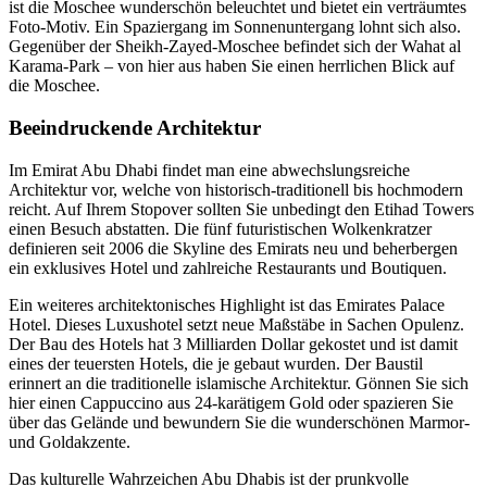
ist die Moschee wunderschön beleuchtet und bietet ein verträumtes
Foto-Motiv. Ein Spaziergang im Sonnenuntergang lohnt sich also.
Gegenüber der Sheikh-Zayed-Moschee befindet sich der Wahat al
Karama-Park – von hier aus haben Sie einen herrlichen Blick auf
die Moschee.
Beeindruckende Architektur
Im Emirat Abu Dhabi findet man eine abwechslungsreiche
Architektur vor, welche von historisch-traditionell bis hochmodern
reicht. Auf Ihrem Stopover sollten Sie unbedingt den Etihad Towers
einen Besuch abstatten. Die fünf futuristischen Wolkenkratzer
definieren seit 2006 die Skyline des Emirats neu und beherbergen
ein exklusives Hotel und zahlreiche Restaurants und Boutiquen.
Ein weiteres architektonisches Highlight ist das Emirates Palace
Hotel. Dieses Luxushotel setzt neue Maßstäbe in Sachen Opulenz.
Der Bau des Hotels hat 3 Milliarden Dollar gekostet und ist damit
eines der teuersten Hotels, die je gebaut wurden. Der Baustil
erinnert an die traditionelle islamische Architektur. Gönnen Sie sich
hier einen Cappuccino aus 24-karätigem Gold oder spazieren Sie
über das Gelände und bewundern Sie die wunderschönen Marmor-
und Goldakzente.
Das kulturelle Wahrzeichen Abu Dhabis ist der prunkvolle