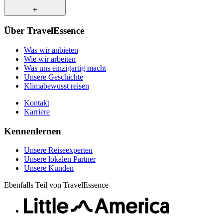
Wie wir arbeiten
Was uns einzigartig macht
Unsere Geschichte
Unsere Reiseexperten
Klimabewusst reisen
Über TravelEssence
Unsere lokalen Partner
Kontakt
Unsere Kunden
Was wir anbieten
Karriere
Wie wir arbeiten
Was uns einzigartig macht
Unsere Geschichte
Klimabewusst reisen
Kontakt
Karriere
Kennenlernen
Unsere Reiseexperten
Unsere lokalen Partner
Unsere Kunden
Ebenfalls Teil von TravelEssence