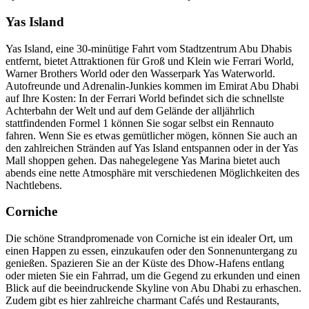
Yas Island
Yas Island, eine 30-minütige Fahrt vom Stadtzentrum Abu Dhabis
entfernt, bietet Attraktionen für Groß und Klein wie Ferrari World,
Warner Brothers World oder den Wasserpark Yas Waterworld.
Autofreunde und Adrenalin-Junkies kommen im Emirat Abu Dhabi
auf Ihre Kosten: In der Ferrari World befindet sich die schnellste
Achterbahn der Welt und auf dem Gelände der alljährlich
stattfindenden Formel 1 können Sie sogar selbst ein Rennauto
fahren. Wenn Sie es etwas gemütlicher mögen, können Sie auch an
den zahlreichen Stränden auf Yas Island entspannen oder in der Yas
Mall shoppen gehen. Das nahegelegene Yas Marina bietet auch
abends eine nette Atmosphäre mit verschiedenen Möglichkeiten des
Nachtlebens.
Corniche
Die schöne Strandpromenade von Corniche ist ein idealer Ort, um
einen Happen zu essen, einzukaufen oder den Sonnenuntergang zu
genießen. Spazieren Sie an der Küste des Dhow-Hafens entlang
oder mieten Sie ein Fahrrad, um die Gegend zu erkunden und einen
Blick auf die beeindruckende Skyline von Abu Dhabi zu erhaschen.
Zudem gibt es hier zahlreiche charmant Cafés und Restaurants,