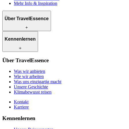
Mehr Info & Inspiration
Über TravelEssence
Was wir anbieten
Kennenlernen
Wie wir arbeiten
Was uns einzigartig macht
Unsere Geschichte
Unsere Reiseexperten
Klimabewusst reisen
Über TravelEssence
Unsere lokalen Partner
Kontakt
Unsere Kunden
Was wir anbieten
Karriere
Wie wir arbeiten
Was uns einzigartig macht
Unsere Geschichte
Klimabewusst reisen
Kontakt
Karriere
Kennenlernen