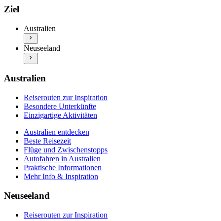
Australien entdecken
Reiserouten zur Inspiration
Ziel
Beste Reisezeit
Besondere Unterkünfte
Flüge und Zwischenstopps
Einzigartige Aktivitäten
Australien
Autofahren in Australien
Neuseeland entdecken
Praktische Informationen
Neuseeland
Beste Reisezeit
Mehr Info & Inspiration
Flüge und Zwischenstopps
Autofahren in Neuseeland
Praktische Informationen
Australien
Mehr Info & Inspiration
Reiserouten zur Inspiration
Besondere Unterkünfte
Einzigartige Aktivitäten
Australien entdecken
Beste Reisezeit
Flüge und Zwischenstopps
Autofahren in Australien
Praktische Informationen
Mehr Info & Inspiration
Neuseeland
Reiserouten zur Inspiration