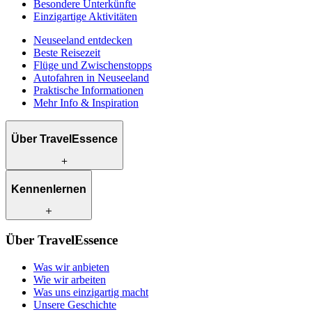
Besondere Unterkünfte
Einzigartige Aktivitäten
Neuseeland entdecken
Beste Reisezeit
Flüge und Zwischenstopps
Autofahren in Neuseeland
Praktische Informationen
Mehr Info & Inspiration
Über TravelEssence
Was wir anbieten
Kennenlernen
Wie wir arbeiten
Was uns einzigartig macht
Unsere Geschichte
Unsere Reiseexperten
Klimabewusst reisen
Über TravelEssence
Unsere lokalen Partner
Kontakt
Unsere Kunden
Was wir anbieten
Karriere
Wie wir arbeiten
Was uns einzigartig macht
Unsere Geschichte