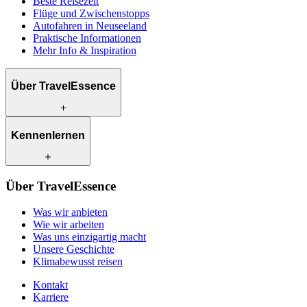
Beste Reisezeit
Flüge und Zwischenstopps
Autofahren in Neuseeland
Praktische Informationen
Mehr Info & Inspiration
Über TravelEssence
Was wir anbieten
Kennenlernen
Wie wir arbeiten
Was uns einzigartig macht
Unsere Geschichte
Unsere Reiseexperten
Klimabewusst reisen
Über TravelEssence
Unsere lokalen Partner
Kontakt
Unsere Kunden
Was wir anbieten
Karriere
Wie wir arbeiten
Was uns einzigartig macht
Unsere Geschichte
Klimabewusst reisen
Kontakt
Karriere