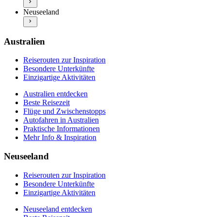
Neuseeland entdecken
Praktische Informationen
Neuseeland
Beste Reisezeit
Mehr Info & Inspiration
Flüge und Zwischenstopps
Autofahren in Neuseeland
Praktische Informationen
Australien
Mehr Info & Inspiration
Reiserouten zur Inspiration
Besondere Unterkünfte
Einzigartige Aktivitäten
Australien entdecken
Beste Reisezeit
Flüge und Zwischenstopps
Autofahren in Australien
Praktische Informationen
Mehr Info & Inspiration
Neuseeland
Reiserouten zur Inspiration
Besondere Unterkünfte
Einzigartige Aktivitäten
Neuseeland entdecken