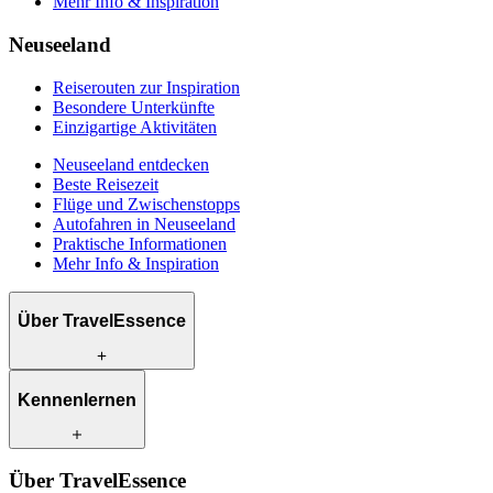
Mehr Info & Inspiration
Neuseeland
Reiserouten zur Inspiration
Besondere Unterkünfte
Einzigartige Aktivitäten
Neuseeland entdecken
Beste Reisezeit
Flüge und Zwischenstopps
Autofahren in Neuseeland
Praktische Informationen
Mehr Info & Inspiration
Über TravelEssence
Was wir anbieten
Kennenlernen
Wie wir arbeiten
Was uns einzigartig macht
Unsere Geschichte
Unsere Reiseexperten
Klimabewusst reisen
Über TravelEssence