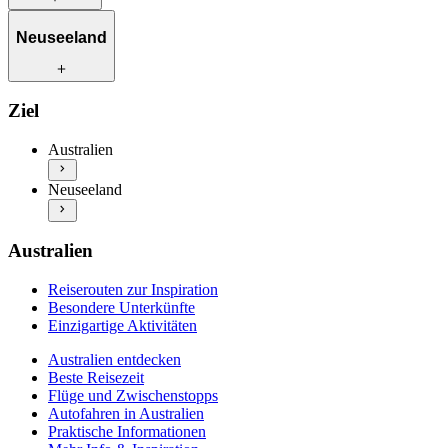
Reiserouten zur Inspiration
Neuseeland
Besondere Unterkünfte
Einzigartige Aktivitäten
Australien entdecken
Reiserouten zur Inspiration
Ziel
Beste Reisezeit
Besondere Unterkünfte
Flüge und Zwischenstopps
Einzigartige Aktivitäten
Australien
Autofahren in Australien
Neuseeland entdecken
Praktische Informationen
Neuseeland
Beste Reisezeit
Mehr Info & Inspiration
Flüge und Zwischenstopps
Autofahren in Neuseeland
Praktische Informationen
Australien
Mehr Info & Inspiration
Reiserouten zur Inspiration
Besondere Unterkünfte
Einzigartige Aktivitäten
Australien entdecken
Beste Reisezeit
Flüge und Zwischenstopps
Autofahren in Australien
Praktische Informationen