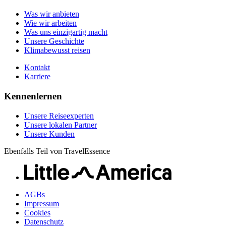
Unsere lokalen Partner
Kontakt
Unsere Kunden
Was wir anbieten
Karriere
Wie wir arbeiten
Was uns einzigartig macht
Unsere Geschichte
Klimabewusst reisen
Kontakt
Karriere
Kennenlernen
Unsere Reiseexperten
Unsere lokalen Partner
Unsere Kunden
Ebenfalls Teil von TravelEssence
AGBs
Impressum
Cookies
Datenschutz