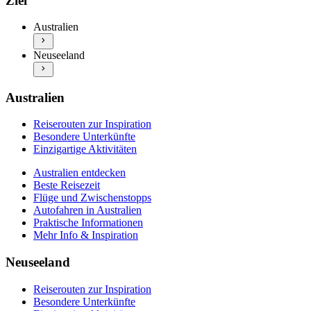
Ziel
Beste Reisezeit
Besondere Unterkünfte
Flüge und Zwischenstopps
Einzigartige Aktivitäten
Australien
Autofahren in Australien
Neuseeland entdecken
Praktische Informationen
Neuseeland
Beste Reisezeit
Mehr Info & Inspiration
Flüge und Zwischenstopps
Autofahren in Neuseeland
Praktische Informationen
Australien
Mehr Info & Inspiration
Reiserouten zur Inspiration
Besondere Unterkünfte
Einzigartige Aktivitäten
Australien entdecken
Beste Reisezeit
Flüge und Zwischenstopps
Autofahren in Australien
Praktische Informationen
Mehr Info & Inspiration
Neuseeland
Reiserouten zur Inspiration
Besondere Unterkünfte