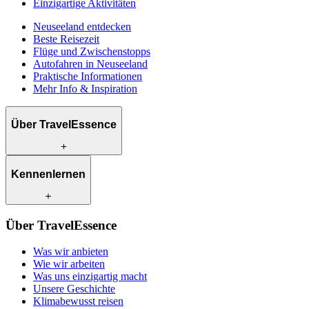
Einzigartige Aktivitäten
Neuseeland entdecken
Beste Reisezeit
Flüge und Zwischenstopps
Autofahren in Neuseeland
Praktische Informationen
Mehr Info & Inspiration
Über TravelEssence
Was wir anbieten
Kennenlernen
Wie wir arbeiten
Was uns einzigartig macht
Unsere Geschichte
Unsere Reiseexperten
Klimabewusst reisen
Über TravelEssence
Unsere lokalen Partner
Kontakt
Unsere Kunden
Was wir anbieten
Karriere
Wie wir arbeiten
Was uns einzigartig macht
Unsere Geschichte
Klimabewusst reisen