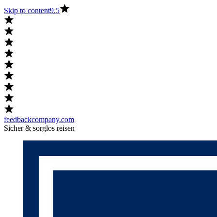
Skip to content
9.5
feedbackcompany.com
Sicher & sorglos reisen