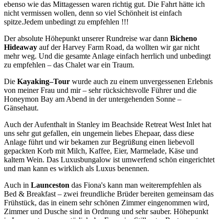
ebenso wie das Mittagessen waren richtig gut. Die Fahrt hätte ich
nicht vermissen wollen, denn so viel Schönheit ist einfach
spitze.Jedem unbedingt zu empfehlen !!!
Der absolute Höhepunkt unserer Rundreise war dann
Bicheno
Hideaway
auf der Harvey Farm Road, da wollten wir gar nicht
mehr weg. Und die gesamte Anlage einfach herrlich und unbedingt
zu empfehlen – das Chalet war ein Traum.
Die
Kayaking–Tour
wurde auch zu einem unvergessenen Erlebnis
von meiner Frau und mir – sehr rücksichtsvolle Führer und die
Honeymon Bay am Abend in der untergehenden Sonne –
Gänsehaut.
Auch der Aufenthalt in Stanley im Beachside Retreat West Inlet hat
uns sehr gut gefallen, ein ungemein liebes Ehepaar, dass diese
Anlage führt und wir bekamen zur Begrüßung einen liebevoll
gepackten Korb mit Milch, Kaffee, Eier, Marmelade, Käse und
kaltem Wein. Das Luxusbungalow ist umwerfend schön eingerichtet
und man kann es wirklich als Luxus benennen.
Auch in
Launceston
das Fiona's kann man weiterempfehlen als
Bed & Breakfast – zwei freundliche Brüder bereiten gemeinsam das
Frühstück, das in einem sehr schönen Zimmer eingenommen wird,
Zimmer und Dusche sind in Ordnung und sehr sauber. Höhepunkt