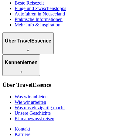
Beste Reisezeit
Flüge und Zwischenstopps
Autofahren in Neuseeland
Praktische Informationen
Mehr Info & Inspiration
Über TravelEssence
Was wir anbieten
Kennenlernen
Wie wir arbeiten
Was uns einzigartig macht
Unsere Geschichte
Unsere Reiseexperten
Klimabewusst reisen
Über TravelEssence
Unsere lokalen Partner
Kontakt
Unsere Kunden
Was wir anbieten
Karriere
Wie wir arbeiten
Was uns einzigartig macht
Unsere Geschichte
Klimabewusst reisen
Kontakt
Karriere