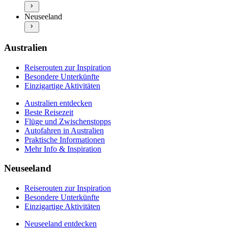
Autofahren in Australien
Neuseeland entdecken
Praktische Informationen
Neuseeland
Beste Reisezeit
Mehr Info & Inspiration
Flüge und Zwischenstopps
Autofahren in Neuseeland
Praktische Informationen
Australien
Mehr Info & Inspiration
Reiserouten zur Inspiration
Besondere Unterkünfte
Einzigartige Aktivitäten
Australien entdecken
Beste Reisezeit
Flüge und Zwischenstopps
Autofahren in Australien
Praktische Informationen
Mehr Info & Inspiration
Neuseeland
Reiserouten zur Inspiration
Besondere Unterkünfte
Einzigartige Aktivitäten
Neuseeland entdecken