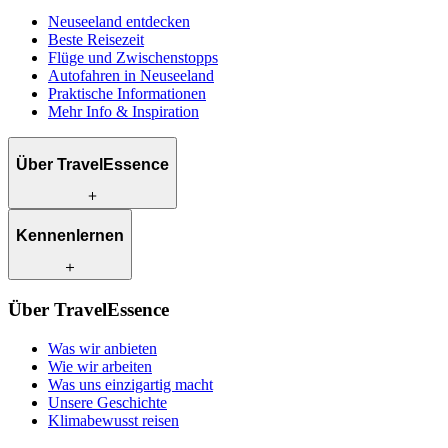
Neuseeland entdecken
Beste Reisezeit
Flüge und Zwischenstopps
Autofahren in Neuseeland
Praktische Informationen
Mehr Info & Inspiration
Über TravelEssence
Was wir anbieten
Kennenlernen
Wie wir arbeiten
Was uns einzigartig macht
Unsere Geschichte
Unsere Reiseexperten
Klimabewusst reisen
Über TravelEssence
Unsere lokalen Partner
Kontakt
Unsere Kunden
Was wir anbieten
Karriere
Wie wir arbeiten
Was uns einzigartig macht
Unsere Geschichte
Klimabewusst reisen