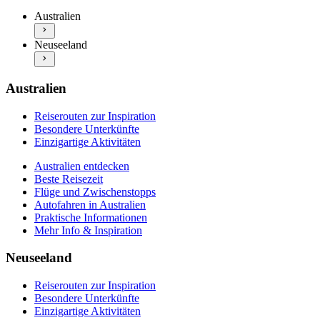
Flüge und Zwischenstopps
Einzigartige Aktivitäten
Australien
Autofahren in Australien
Neuseeland entdecken
Praktische Informationen
Neuseeland
Beste Reisezeit
Mehr Info & Inspiration
Flüge und Zwischenstopps
Autofahren in Neuseeland
Praktische Informationen
Australien
Mehr Info & Inspiration
Reiserouten zur Inspiration
Besondere Unterkünfte
Einzigartige Aktivitäten
Australien entdecken
Beste Reisezeit
Flüge und Zwischenstopps
Autofahren in Australien
Praktische Informationen
Mehr Info & Inspiration
Neuseeland
Reiserouten zur Inspiration
Besondere Unterkünfte
Einzigartige Aktivitäten