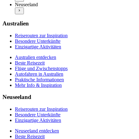
Neuseeland entdecken
Praktische Informationen
Neuseeland
Beste Reisezeit
Mehr Info & Inspiration
Flüge und Zwischenstopps
Autofahren in Neuseeland
Praktische Informationen
Australien
Mehr Info & Inspiration
Reiserouten zur Inspiration
Besondere Unterkünfte
Einzigartige Aktivitäten
Australien entdecken
Beste Reisezeit
Flüge und Zwischenstopps
Autofahren in Australien
Praktische Informationen
Mehr Info & Inspiration
Neuseeland
Reiserouten zur Inspiration
Besondere Unterkünfte
Einzigartige Aktivitäten
Neuseeland entdecken
Beste Reisezeit