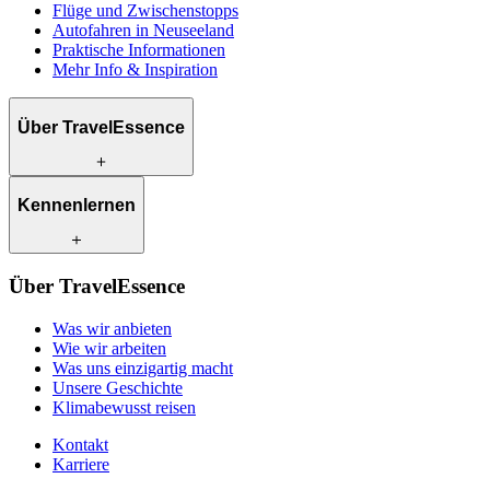
Flüge und Zwischenstopps
Autofahren in Neuseeland
Praktische Informationen
Mehr Info & Inspiration
Über TravelEssence
Was wir anbieten
Kennenlernen
Wie wir arbeiten
Was uns einzigartig macht
Unsere Geschichte
Unsere Reiseexperten
Klimabewusst reisen
Über TravelEssence
Unsere lokalen Partner
Kontakt
Unsere Kunden
Was wir anbieten
Karriere
Wie wir arbeiten
Was uns einzigartig macht
Unsere Geschichte
Klimabewusst reisen
Kontakt
Karriere