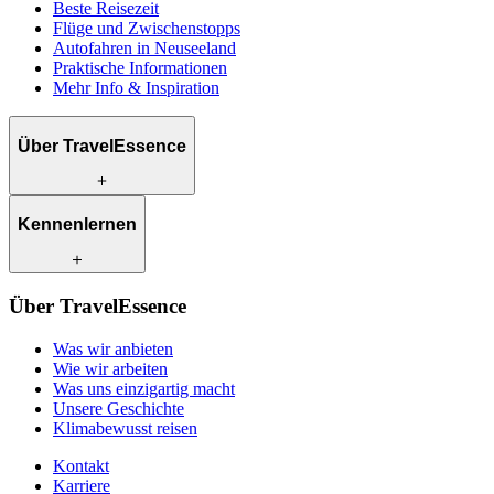
Beste Reisezeit
Flüge und Zwischenstopps
Autofahren in Neuseeland
Praktische Informationen
Mehr Info & Inspiration
Über TravelEssence
Was wir anbieten
Kennenlernen
Wie wir arbeiten
Was uns einzigartig macht
Unsere Geschichte
Unsere Reiseexperten
Klimabewusst reisen
Über TravelEssence
Unsere lokalen Partner
Kontakt
Unsere Kunden
Was wir anbieten
Karriere
Wie wir arbeiten
Was uns einzigartig macht
Unsere Geschichte
Klimabewusst reisen
Kontakt
Karriere