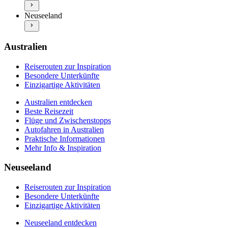
Neuseeland entdecken
Praktische Informationen
Neuseeland
Beste Reisezeit
Mehr Info & Inspiration
Flüge und Zwischenstopps
Autofahren in Neuseeland
Praktische Informationen
Australien
Mehr Info & Inspiration
Reiserouten zur Inspiration
Besondere Unterkünfte
Einzigartige Aktivitäten
Australien entdecken
Beste Reisezeit
Flüge und Zwischenstopps
Autofahren in Australien
Praktische Informationen
Mehr Info & Inspiration
Neuseeland
Reiserouten zur Inspiration
Besondere Unterkünfte
Einzigartige Aktivitäten
Neuseeland entdecken