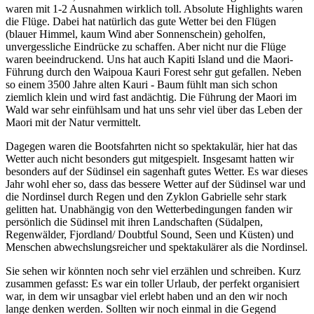
waren mit 1-2 Ausnahmen wirklich toll. Absolute Highlights waren
die Flüge. Dabei hat natürlich das gute Wetter bei den Flügen
(blauer Himmel, kaum Wind aber Sonnenschein) geholfen,
unvergessliche Eindrücke zu schaffen. Aber nicht nur die Flüge
waren beeindruckend. Uns hat auch Kapiti Island und die Maori-
Führung durch den Waipoua Kauri Forest sehr gut gefallen. Neben
so einem 3500 Jahre alten Kauri - Baum fühlt man sich schon
ziemlich klein und wird fast andächtig. Die Führung der Maori im
Wald war sehr einfühlsam und hat uns sehr viel über das Leben der
Maori mit der Natur vermittelt.
Dagegen waren die Bootsfahrten nicht so spektakulär, hier hat das
Wetter auch nicht besonders gut mitgespielt. Insgesamt hatten wir
besonders auf der Südinsel ein sagenhaft gutes Wetter. Es war dieses
Jahr wohl eher so, dass das bessere Wetter auf der Südinsel war und
die Nordinsel durch Regen und den Zyklon Gabrielle sehr stark
gelitten hat. Unabhängig von den Wetterbedingungen fanden wir
persönlich die Südinsel mit ihren Landschaften (Südalpen,
Regenwälder, Fjordland/ Doubtful Sound, Seen und Küsten) und
Menschen abwechslungsreicher und spektakulärer als die Nordinsel.
Sie sehen wir könnten noch sehr viel erzählen und schreiben. Kurz
zusammen gefasst: Es war ein toller Urlaub, der perfekt organisiert
war, in dem wir unsagbar viel erlebt haben und an den wir noch
lange denken werden. Sollten wir noch einmal in die Gegend