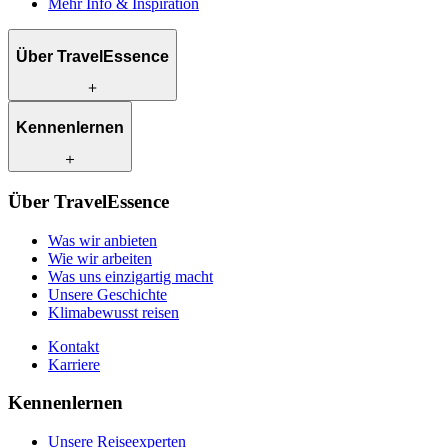
Mehr Info & Inspiration
Über TravelEssence
Was wir anbieten
Kennenlernen
Wie wir arbeiten
Was uns einzigartig macht
Unsere Geschichte
Unsere Reiseexperten
Klimabewusst reisen
Über TravelEssence
Unsere lokalen Partner
Kontakt
Unsere Kunden
Was wir anbieten
Karriere
Wie wir arbeiten
Was uns einzigartig macht
Unsere Geschichte
Klimabewusst reisen
Kontakt
Karriere
Kennenlernen
Unsere Reiseexperten