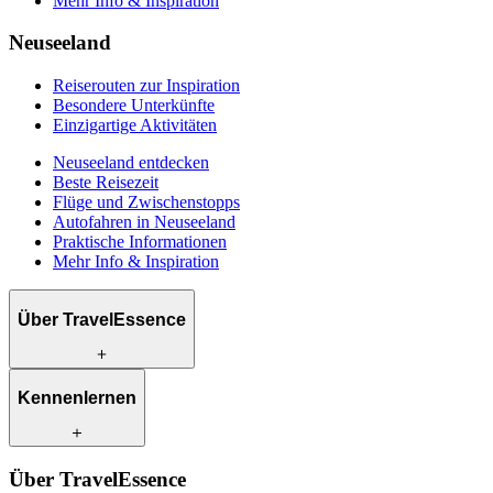
Mehr Info & Inspiration
Neuseeland
Reiserouten zur Inspiration
Besondere Unterkünfte
Einzigartige Aktivitäten
Neuseeland entdecken
Beste Reisezeit
Flüge und Zwischenstopps
Autofahren in Neuseeland
Praktische Informationen
Mehr Info & Inspiration
Über TravelEssence
Was wir anbieten
Kennenlernen
Wie wir arbeiten
Was uns einzigartig macht
Unsere Geschichte
Unsere Reiseexperten
Klimabewusst reisen
Über TravelEssence