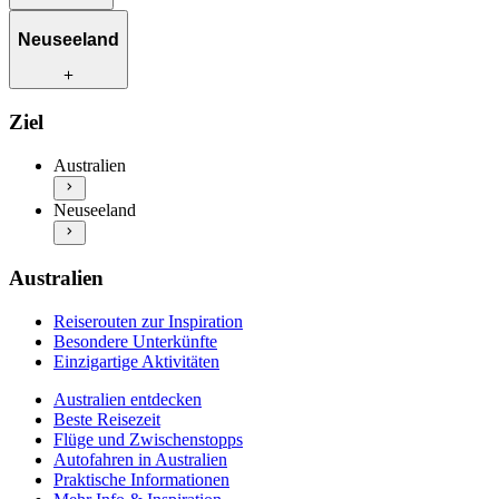
Reiserouten zur Inspiration
Neuseeland
Besondere Unterkünfte
Einzigartige Aktivitäten
Australien entdecken
Reiserouten zur Inspiration
Ziel
Beste Reisezeit
Besondere Unterkünfte
Flüge und Zwischenstopps
Einzigartige Aktivitäten
Australien
Autofahren in Australien
Neuseeland entdecken
Praktische Informationen
Neuseeland
Beste Reisezeit
Mehr Info & Inspiration
Flüge und Zwischenstopps
Autofahren in Neuseeland
Praktische Informationen
Australien
Mehr Info & Inspiration
Reiserouten zur Inspiration
Besondere Unterkünfte
Einzigartige Aktivitäten
Australien entdecken
Beste Reisezeit
Flüge und Zwischenstopps
Autofahren in Australien
Praktische Informationen