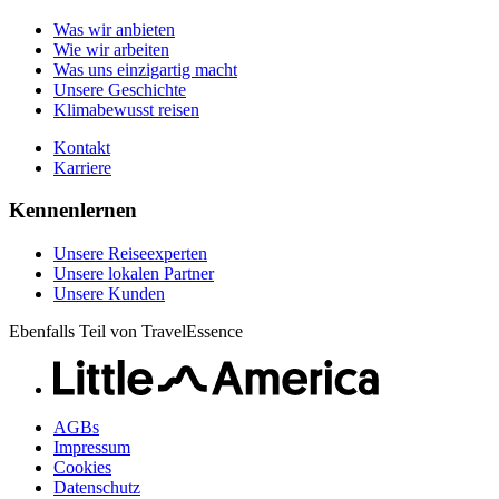
Unsere lokalen Partner
Kontakt
Unsere Kunden
Was wir anbieten
Karriere
Wie wir arbeiten
Was uns einzigartig macht
Unsere Geschichte
Klimabewusst reisen
Kontakt
Karriere
Kennenlernen
Unsere Reiseexperten
Unsere lokalen Partner
Unsere Kunden
Ebenfalls Teil von TravelEssence
AGBs
Impressum
Cookies
Datenschutz