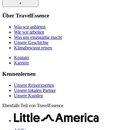
Was uns einzigartig macht
Unsere Geschichte
Unsere Reiseexperten
Klimabewusst reisen
Über TravelEssence
Unsere lokalen Partner
Kontakt
Unsere Kunden
Was wir anbieten
Karriere
Wie wir arbeiten
Was uns einzigartig macht
Unsere Geschichte
Klimabewusst reisen
Kontakt
Karriere
Kennenlernen
Unsere Reiseexperten
Unsere lokalen Partner
Unsere Kunden
Ebenfalls Teil von TravelEssence