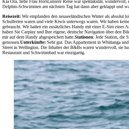
Kia Ora, liebe Frau Horst,unsere Reise war spektakulär, wundervoll,
Delphin-Schwimmen am nächsten Tag hat dann aber geklappt und war
Reisezeit:
Wir empfanden den neuseeländischen Winter als absolut loh
Schulferien waren und viele Kiwis unterwegs waren. Wir haben keine
gebraucht. Wir hatten ein zusätzliches Handy mit einer E-Sim eines 
haben Sie Carplay und Ihre eigene, deutsche Navigation über den Bilds
mir auf dem Handy abgespeichert hatte.
Stationen
: Jede Station, die
genossen.
Unterkünfte:
Sehr gut. Das Appartement in Whitianga und d
Street in Wellington. Die Inhaber der B&Bs waren wundervoll, sie h
Restaurant und Schwimmbad war einzigartig.