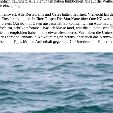
 einfach traumhaft. Alle Planungen haben funktioniert, bis auf die Wa
 einzigartig.
nenswert. Alle Restaurants und Cafés hatten geöffnet. Vielleicht lag d
 Einschränkung erlebt.
Ihre Tipps:
Die Sim-Karte über One NZ war kl
Anbieters (Airalo) mit Daten ausgestattet. So konnten wir im Auto nav
chirm, sehr komfortabel. Was ich klasse fand, war die automatische Ein
 Sie uns empfohlen haben, hatte etwas Besonderes. Wir haben die Unter
as Strohballenhaus in Kaikoura ragten heraus, aber auch das Naumi-Ho
aben uns Tipps für den Aufenthalt gegeben. Die Unterkunft in Kaiteri