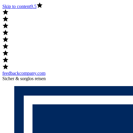
Skip to content
9.5
feedbackcompany.com
Sicher & sorglos reisen