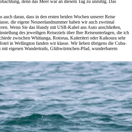
lbeobachtung, denn das Meer war an diesem Tag zu unruhig. Das
as auch daran, dass in den ersten beiden Wochen unserer Reise
asse, die eigene Neuseelandnummer haben wir auch zweimal
igieren. Wenn Sie das Handy mit USB-Kabel ans Auto anschließen,
stellung des jeweiligen Reiseziels über Ihre Reiseunterlagen, die ich
schiede zwischen Whitianga, Rotorua, Kaiteriteri oder Kaikoura sehr
tel in Wellington fanden wir klasse. Wir lieben übrigens die Cuba-
teri mit eigenen Wandertrails, Glühwürmchen-Pfad, wunderbarem