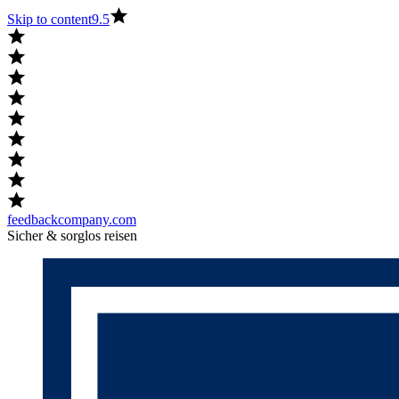
Skip to content
9.5
feedbackcompany.com
Sicher & sorglos reisen