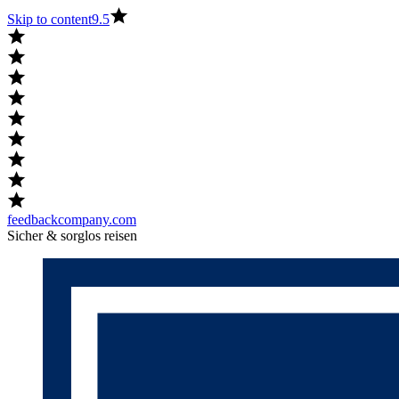
Skip to content
9.5
feedbackcompany.com
Sicher & sorglos reisen