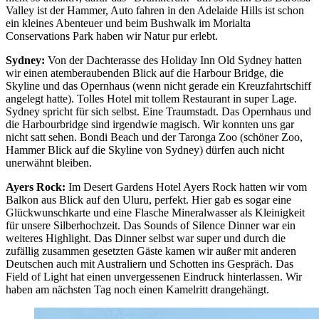
Valley ist der Hammer, Auto fahren in den Adelaide Hills ist schon
ein kleines Abenteuer und beim Bushwalk im Morialta
Conservations Park haben wir Natur pur erlebt.
Sydney:
Von der Dachterasse des Holiday Inn Old Sydney hatten
wir einen atemberaubenden Blick auf die Harbour Bridge, die
Skyline und das Opernhaus (wenn nicht gerade ein Kreuzfahrtschiff
angelegt hatte). Tolles Hotel mit tollem Restaurant in super Lage.
Sydney spricht für sich selbst. Eine Traumstadt. Das Opernhaus und
die Harbourbridge sind irgendwie magisch. Wir konnten uns gar
nicht satt sehen. Bondi Beach und der Taronga Zoo (schöner Zoo,
Hammer Blick auf die Skyline von Sydney) dürfen auch nicht
unerwähnt bleiben.
Ayers Rock:
Im Desert Gardens Hotel Ayers Rock hatten wir vom
Balkon aus Blick auf den Uluru, perfekt. Hier gab es sogar eine
Glückwunschkarte und eine Flasche Mineralwasser als Kleinigkeit
für unsere Silberhochzeit. Das Sounds of Silence Dinner war ein
weiteres Highlight. Das Dinner selbst war super und durch die
zufällig zusammen gesetzten Gäste kamen wir außer mit anderen
Deutschen auch mit Australiern und Schotten ins Gespräch. Das
Field of Light hat einen unvergessenen Eindruck hinterlassen. Wir
haben am nächsten Tag noch einen Kamelritt drangehängt.