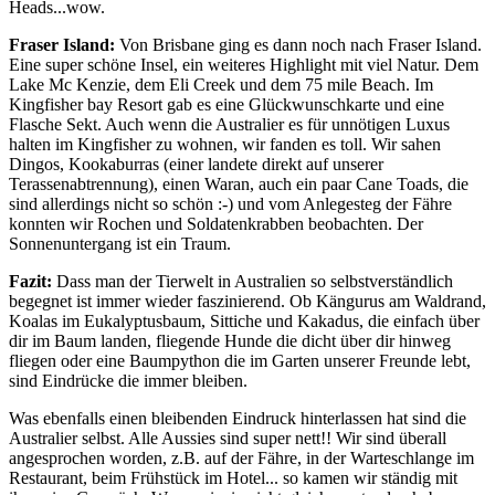
Heads...wow.
Fraser Island:
Von Brisbane ging es dann noch nach Fraser Island.
Eine super schöne Insel, ein weiteres Highlight mit viel Natur. Dem
Lake Mc Kenzie, dem Eli Creek und dem 75 mile Beach. Im
Kingfisher bay Resort gab es eine Glückwunschkarte und eine
Flasche Sekt. Auch wenn die Australier es für unnötigen Luxus
halten im Kingfisher zu wohnen, wir fanden es toll. Wir sahen
Dingos, Kookaburras (einer landete direkt auf unserer
Terassenabtrennung), einen Waran, auch ein paar Cane Toads, die
sind allerdings nicht so schön :-) und vom Anlegesteg der Fähre
konnten wir Rochen und Soldatenkrabben beobachten. Der
Sonnenuntergang ist ein Traum.
Fazit:
Dass man der Tierwelt in Australien so selbstverständlich
begegnet ist immer wieder faszinierend. Ob Kängurus am Waldrand,
Koalas im Eukalyptusbaum, Sittiche und Kakadus, die einfach über
dir im Baum landen, fliegende Hunde die dicht über dir hinweg
fliegen oder eine Baumpython die im Garten unserer Freunde lebt,
sind Eindrücke die immer bleiben.
Was ebenfalls einen bleibenden Eindruck hinterlassen hat sind die
Australier selbst. Alle Aussies sind super nett!! Wir sind überall
angesprochen worden, z.B. auf der Fähre, in der Warteschlange im
Restaurant, beim Frühstück im Hotel... so kamen wir ständig mit