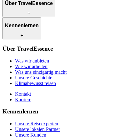
Über TravelEssence
Was wir anbieten
Kennenlernen
Wie wir arbeiten
Was uns einzigartig macht
Unsere Geschichte
Unsere Reiseexperten
Klimabewusst reisen
Über TravelEssence
Unsere lokalen Partner
Kontakt
Unsere Kunden
Was wir anbieten
Karriere
Wie wir arbeiten
Was uns einzigartig macht
Unsere Geschichte
Klimabewusst reisen
Kontakt
Karriere
Kennenlernen
Unsere Reiseexperten
Unsere lokalen Partner
Unsere Kunden