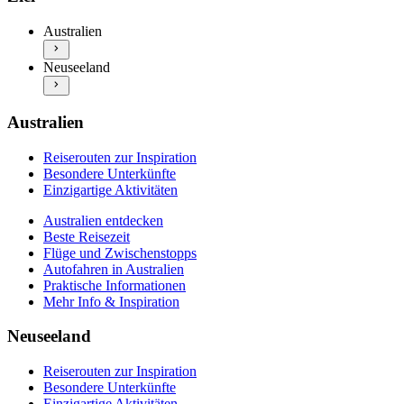
Beste Reisezeit
Besondere Unterkünfte
Flüge und Zwischenstopps
Einzigartige Aktivitäten
Australien
Autofahren in Australien
Neuseeland entdecken
Praktische Informationen
Neuseeland
Beste Reisezeit
Mehr Info & Inspiration
Flüge und Zwischenstopps
Autofahren in Neuseeland
Praktische Informationen
Australien
Mehr Info & Inspiration
Reiserouten zur Inspiration
Besondere Unterkünfte
Einzigartige Aktivitäten
Australien entdecken
Beste Reisezeit
Flüge und Zwischenstopps
Autofahren in Australien
Praktische Informationen
Mehr Info & Inspiration
Neuseeland
Reiserouten zur Inspiration
Besondere Unterkünfte
Einzigartige Aktivitäten