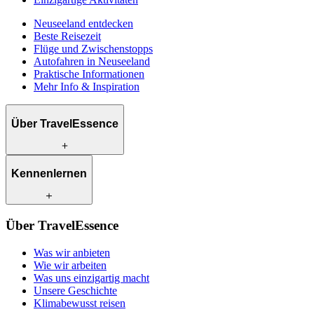
Neuseeland entdecken
Beste Reisezeit
Flüge und Zwischenstopps
Autofahren in Neuseeland
Praktische Informationen
Mehr Info & Inspiration
Über TravelEssence
Was wir anbieten
Kennenlernen
Wie wir arbeiten
Was uns einzigartig macht
Unsere Geschichte
Unsere Reiseexperten
Klimabewusst reisen
Über TravelEssence
Unsere lokalen Partner
Kontakt
Unsere Kunden
Was wir anbieten
Karriere
Wie wir arbeiten
Was uns einzigartig macht
Unsere Geschichte
Klimabewusst reisen