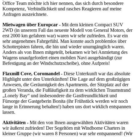
Office Team möchte ich hier nennen, das sich durch besondere
Kompetenz, Verbindlichkeit und rasches Reagieren auf meine
Anfragen auszeichnete.
Mietwagen über Europcar -
Mit dem kleinen Compact SUV
2WD (in unserem Fall das neueste Modell von General Motors, der
erst 2000 km gefahren war) waren wir sehr zufrieden. Es war ein
sehr angenehmes Fahrgefühl. Man konnte auch problemlos über
Schotterpisten fahren, die hin und wieder unumgänglich waren.
Anders als von Ihnen mitgeteilt, bekamen wir bei Anmietung des
Wagens unaufgefordert einen mobilen Navi ausgehändigt (zur
Befestigung an der Windschutzscheibe), ohne Aufpreis!
Flaxmill Cove, Coromandel -
Diese Unterkunft war das absolute
Highlight unter den Unterkünften! Die Lage auf dem großzügigen
Anwesen, die Geräumigkeit des Apartments, der Sitzplatz auf der
großen Veranda, die Fußläufigkeit zu dem wirklichen Traumstrand
„Lonely Bay“ und insbesondere die Gastfreundlichkeit und
Fürsorge der Gastgeberin Bonita (ihr Frühstück werden wir noch
lange in Erinnerung behalten!) haben uns dort wirklich entspannen
lassen.
Aktivitäten -
Mit den von Ihnen ausgewählten Aktivitäten waren
wir äußerst zufrieden! Der Segeltörn mit Windborne Charters in
kleiner Gruppe (wir waren 8 Personen) war sehr entspannend! (Wir