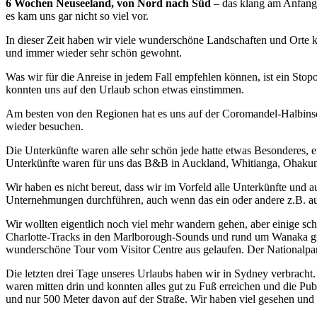
6 Wochen Neuseeland, von Nord nach Süd
– das klang am Anfang 
es kam uns gar nicht so viel vor.
In dieser Zeit haben wir viele wunderschöne Landschaften und Orte 
und immer wieder sehr schön gewohnt.
Was wir für die Anreise in jedem Fall empfehlen können, ist ein Sto
konnten uns auf den Urlaub schon etwas einstimmen.
Am besten von den Regionen hat es uns auf der Coromandel-Halbins
wieder besuchen.
Die Unterkünfte waren alle sehr schön jede hatte etwas Besonderes, 
Unterkünfte waren für uns das B&B in Auckland, Whitianga, Ohaku
Wir haben es nicht bereut, dass wir im Vorfeld alle Unterkünfte und
Unternehmungen durchführen, auch wenn das ein oder andere z.B. a
Wir wollten eigentlich noch viel mehr wandern gehen, aber einige
Charlotte-Tracks in den Marlborough-Sounds und rund um Wanaka gib
wunderschöne Tour vom Visitor Centre aus gelaufen. Der Nationalpark
Die letzten drei Tage unseres Urlaubs haben wir in Sydney verbracht. 
waren mitten drin und konnten alles gut zu Fuß erreichen und die P
und nur 500 Meter davon auf der Straße. Wir haben viel gesehen und v