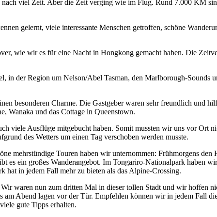
nach viel Zeit. Aber die Zeit verging wie im Flug. Rund 7.000 KM si
kennen gelernt, viele interessante Menschen getroffen, schöne Wander
pover, wie wir es für eine Nacht in Hongkong gemacht haben. Die Zeitv
el, in der Region um Nelson/Abel Tasman, den Marlborough-Sounds un
einen besonderen Charme. Die Gastgeber waren sehr freundlich und hilf
ne, Wanaka und das Cottage in Queenstown.
 auch viele Ausflüge mitgebucht haben. Somit mussten wir uns vor Ort n
ufgrund des Wetters um einen Tag verschoben werden musste.
 schöne mehrstündige Touren haben wir unternommen: Frühmorgens den
t es ein großes Wanderangebot. Im Tongariro-Nationalpark haben wir 
 hat in jedem Fall mehr zu bieten als das Alpine-Crossing.
Wir waren nun zum dritten Mal in dieser tollen Stadt und wir hoffen ni
ubs am Abend lagen vor der Tür. Empfehlen können wir in jedem Fall d
iele gute Tipps erhalten.