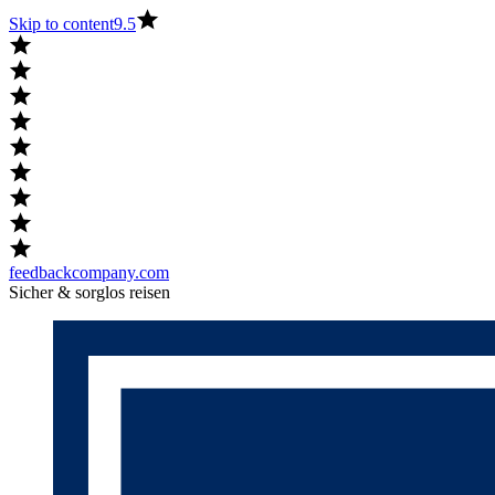
Skip to content
9.5
feedbackcompany.com
Sicher & sorglos reisen