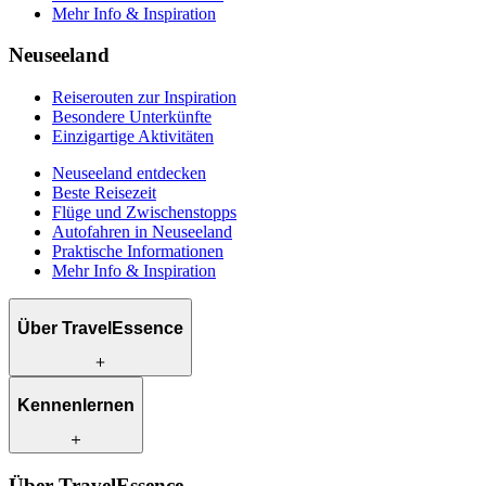
Mehr Info & Inspiration
Neuseeland
Reiserouten zur Inspiration
Besondere Unterkünfte
Einzigartige Aktivitäten
Neuseeland entdecken
Beste Reisezeit
Flüge und Zwischenstopps
Autofahren in Neuseeland
Praktische Informationen
Mehr Info & Inspiration
Über TravelEssence
Was wir anbieten
Kennenlernen
Wie wir arbeiten
Was uns einzigartig macht
Unsere Geschichte
Unsere Reiseexperten
Klimabewusst reisen
Über TravelEssence