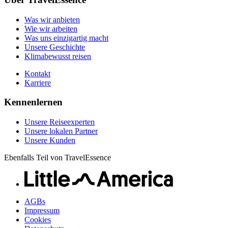
Unsere lokalen Partner
Kontakt
Unsere Kunden
Was wir anbieten
Karriere
Wie wir arbeiten
Was uns einzigartig macht
Unsere Geschichte
Klimabewusst reisen
Kontakt
Karriere
Kennenlernen
Unsere Reiseexperten
Unsere lokalen Partner
Unsere Kunden
Ebenfalls Teil von TravelEssence
AGBs
Impressum
Cookies