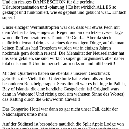
Und ein riesiges DANKESCHÖN für die perfekte
Urlaubsorganisation und -planung!! Es hat wirklich ALLES so
geklappt und funktioniert, wie es geplant und gebucht war... Einfach
super!!
Unser einziger Wermutstropfen war der, dass wir etwas Pech mit
dem Wetter hatten, einiges an Regen und an den letzten zwei Tage
waren die Temperaturen z.T. unter 10 Grad.... Aber da steckt
natürlich niemand drin, es ist eines der wenigen Dinge, auf die man
keinen Einfluss hat! Trotzdem würden wir in einigen Jahren
nochmals gern dorthin reisen!! Die Mentalität der Neuseeländer hat
uns sehr gefallen, sie sind wirklich super gut organisiert, aber dabei
total entspannt!! Und immer sehr aufmerksam und hilfsbereit!!
Mit den Quartieren haben sie ebenfalls unseren Geschmack
getroffen, die Vielfalt der Unterkünfte hatte ebenfalls zu dem
besonderen Reiz beigetragen. Sensationell war es bei Inge in Paihia,
Bay of Islands, die eine herzliche Gastgeberin ist! Originell wars
dann in Waitomo! Und richtig cool (im wahrsten Sinne des Wortes)
das Rafting durch die Glowworm-Caves!!!
Das Tongariro Hotel war dann so gar nicht unser Fall, dafür der
Nationalpark umso mehr!
Auf der Südinsel ist besonders natürlich die Split Apple Lodge von