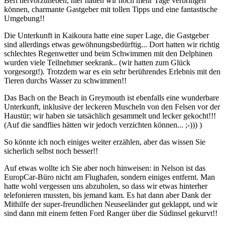
Bert hervorzuheben, hier hätten wir noch mehr Tage verbringen
können, charmante Gastgeber mit tollen Tipps und eine fantastische
Umgebung!!
Die Unterkunft in Kaikoura hatte eine super Lage, die Gastgeber
sind allerdings etwas gewöhnungsbedürftig... Dort hatten wir richtig
schlechtes Regenwetter und beim Schwimmen mit den Delphinen
wurden viele Teilnehmer seekrank.. (wir hatten zum Glück
vorgesorgt!). Trotzdem war es ein sehr berührendes Erlebnis mit den
Tieren durchs Wasser zu schwimmen!!
Das Bach on the Beach in Greymouth ist ebenfalls eine wunderbare
Unterkunft, inklusive der leckeren Muscheln von den Felsen vor der
Haustür; wir haben sie tatsächlich gesammelt und lecker gekocht!!!
(Auf die sandflies hätten wir jedoch verzichten können... ;-))) )
So könnte ich noch einiges weiter erzählen, aber das wissen Sie
sicherlich selbst noch besser!!
Auf etwas wollte ich Sie aber noch hinweisen: in Nelson ist das
EuropCar-Büro nicht am Flughafen, sondern einiges entfernt. Man
hatte wohl vergessen uns abzuholen, so dass wir etwas hinterher
telefonieren mussten, bis jemand kam. Es hat dann aber Dank der
Mithilfe der super-freundlichen Neuseeländer gut geklappt, und wir
sind dann mit einem fetten Ford Ranger über die Südinsel gekurvt!!