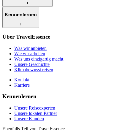
Was wir anbieten
Kennenlernen
Wie wir arbeiten
Was uns einzigartig macht
Unsere Geschichte
Unsere Reiseexperten
Klimabewusst reisen
Über TravelEssence
Unsere lokalen Partner
Kontakt
Unsere Kunden
Was wir anbieten
Karriere
Wie wir arbeiten
Was uns einzigartig macht
Unsere Geschichte
Klimabewusst reisen
Kontakt
Karriere
Kennenlernen
Unsere Reiseexperten
Unsere lokalen Partner
Unsere Kunden
Ebenfalls Teil von TravelEssence