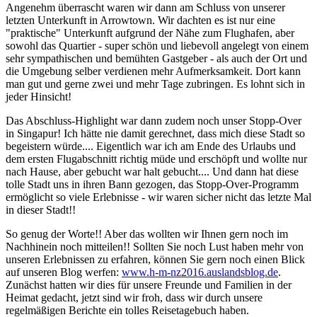
Angenehm überrascht waren wir dann am Schluss von unserer
letzten Unterkunft in Arrowtown. Wir dachten es ist nur eine
"praktische" Unterkunft aufgrund der Nähe zum Flughafen, aber
sowohl das Quartier - super schön und liebevoll angelegt von einem
sehr sympathischen und bemühten Gastgeber - als auch der Ort und
die Umgebung selber verdienen mehr Aufmerksamkeit. Dort kann
man gut und gerne zwei und mehr Tage zubringen. Es lohnt sich in
jeder Hinsicht!
Das Abschluss-Highlight war dann zudem noch unser Stopp-Over
in Singapur! Ich hätte nie damit gerechnet, dass mich diese Stadt so
begeistern würde.... Eigentlich war ich am Ende des Urlaubs und
dem ersten Flugabschnitt richtig müde und erschöpft und wollte nur
nach Hause, aber gebucht war halt gebucht.... Und dann hat diese
tolle Stadt uns in ihren Bann gezogen, das Stopp-Over-Programm
ermöglicht so viele Erlebnisse - wir waren sicher nicht das letzte Mal
in dieser Stadt!!
So genug der Worte!! Aber das wollten wir Ihnen gern noch im
Nachhinein noch mitteilen!! Sollten Sie noch Lust haben mehr von
unseren Erlebnissen zu erfahren, können Sie gern noch einen Blick
auf unseren Blog werfen:
www.h-m-nz2016.auslandsblog.de
.
Zunächst hatten wir dies für unsere Freunde und Familien in der
Heimat gedacht, jetzt sind wir froh, dass wir durch unsere
regelmäßigen Berichte ein tolles Reisetagebuch haben.