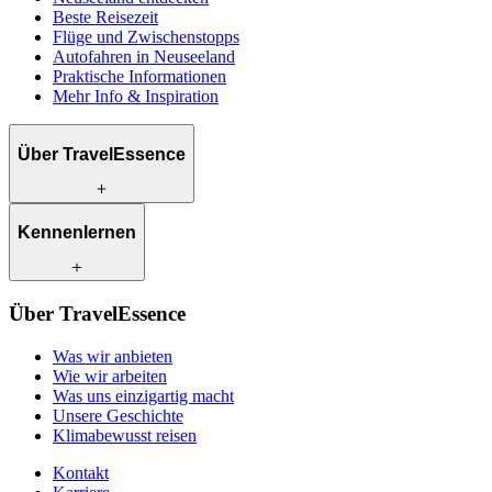
Beste Reisezeit
Flüge und Zwischenstopps
Autofahren in Neuseeland
Praktische Informationen
Mehr Info & Inspiration
Über TravelEssence
Was wir anbieten
Kennenlernen
Wie wir arbeiten
Was uns einzigartig macht
Unsere Geschichte
Unsere Reiseexperten
Klimabewusst reisen
Über TravelEssence
Unsere lokalen Partner
Kontakt
Unsere Kunden
Was wir anbieten
Karriere
Wie wir arbeiten
Was uns einzigartig macht
Unsere Geschichte
Klimabewusst reisen
Kontakt