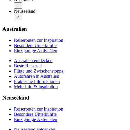
Autofahren in Australien
Neuseeland entdecken
Praktische Informationen
Neuseeland
Beste Reisezeit
Mehr Info & Inspiration
Flüge und Zwischenstopps
Autofahren in Neuseeland
Praktische Informationen
Australien
Mehr Info & Inspiration
Reiserouten zur Inspiration
Besondere Unterkünfte
Einzigartige Aktivitäten
Australien entdecken
Beste Reisezeit
Flüge und Zwischenstopps
Autofahren in Australien
Praktische Informationen
Mehr Info & Inspiration
Neuseeland
Reiserouten zur Inspiration
Besondere Unterkünfte
Einzigartige Aktivitäten
Neuseeland entdecken