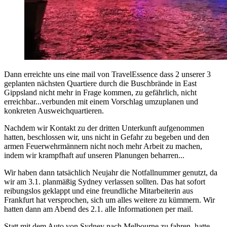
Dann erreichte uns eine mail von TravelEssence dass 2 unserer 3
geplanten nächsten Quartiere durch die Buschbrände in East
Gippsland nicht mehr in Frage kommen, zu gefährlich, nicht
erreichbar...verbunden mit einem Vorschlag umzuplanen und
konkreten Ausweichquartieren.
Nachdem wir Kontakt zu der dritten Unterkunft aufgenommen
hatten, beschlossen wir, uns nicht in Gefahr zu begeben und den
armen Feuerwehrmännern nicht noch mehr Arbeit zu machen,
indem wir krampfhaft auf unseren Planungen beharren...
Wir haben dann tatsächlich Neujahr die Notfallnummer genutzt, da
wir am 3.1. planmäßig Sydney verlassen sollten. Das hat sofort
reibungslos geklappt und eine freundliche Mitarbeiterin aus
Frankfurt hat versprochen, sich um alles weitere zu kümmern. Wir
hatten dann am Abend des 2.1. alle Informationen per mail.
Statt mit dem Auto von Sydney nach Melbourne zu fahren, hatte