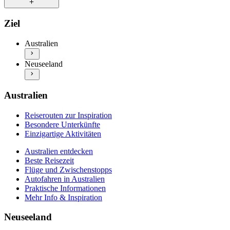
Einzigartige Aktivitäten
Australien entdecken
Reiserouten zur Inspiration
Ziel
Beste Reisezeit
Besondere Unterkünfte
Flüge und Zwischenstopps
Einzigartige Aktivitäten
Australien
Autofahren in Australien
Neuseeland entdecken
Praktische Informationen
Neuseeland
Beste Reisezeit
Mehr Info & Inspiration
Flüge und Zwischenstopps
Autofahren in Neuseeland
Praktische Informationen
Australien
Mehr Info & Inspiration
Reiserouten zur Inspiration
Besondere Unterkünfte
Einzigartige Aktivitäten
Australien entdecken
Beste Reisezeit
Flüge und Zwischenstopps
Autofahren in Australien
Praktische Informationen
Mehr Info & Inspiration
Neuseeland