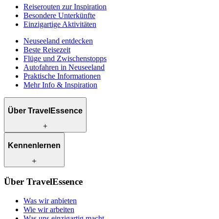
Reiserouten zur Inspiration
Besondere Unterkünfte
Einzigartige Aktivitäten
Neuseeland entdecken
Beste Reisezeit
Flüge und Zwischenstopps
Autofahren in Neuseeland
Praktische Informationen
Mehr Info & Inspiration
Über TravelEssence
Was wir anbieten
Kennenlernen
Wie wir arbeiten
Was uns einzigartig macht
Unsere Geschichte
Unsere Reiseexperten
Klimabewusst reisen
Über TravelEssence
Unsere lokalen Partner
Kontakt
Unsere Kunden
Was wir anbieten
Karriere
Wie wir arbeiten
Was uns einzigartig macht