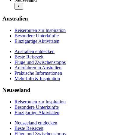
Neuseeland
Beste Reisezeit
Mehr Info & Inspiration
Flüge und Zwischenstopps
Autofahren in Neuseeland
Praktische Informationen
Australien
Mehr Info & Inspiration
Reiserouten zur Inspiration
Besondere Unterkünfte
Einzigartige Aktivitäten
Australien entdecken
Beste Reisezeit
Flüge und Zwischenstopps
Autofahren in Australien
Praktische Informationen
Mehr Info & Inspiration
Neuseeland
Reiserouten zur Inspiration
Besondere Unterkünfte
Einzigartige Aktivitäten
Neuseeland entdecken
Beste Reisezeit
Flüge und Zwischenstopps