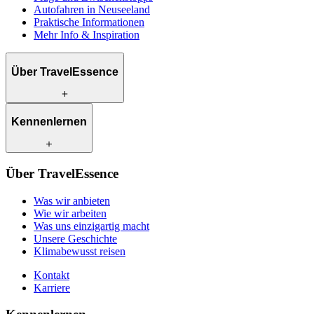
Autofahren in Neuseeland
Praktische Informationen
Mehr Info & Inspiration
Über TravelEssence
Was wir anbieten
Kennenlernen
Wie wir arbeiten
Was uns einzigartig macht
Unsere Geschichte
Unsere Reiseexperten
Klimabewusst reisen
Über TravelEssence
Unsere lokalen Partner
Kontakt
Unsere Kunden
Was wir anbieten
Karriere
Wie wir arbeiten
Was uns einzigartig macht
Unsere Geschichte
Klimabewusst reisen
Kontakt
Karriere