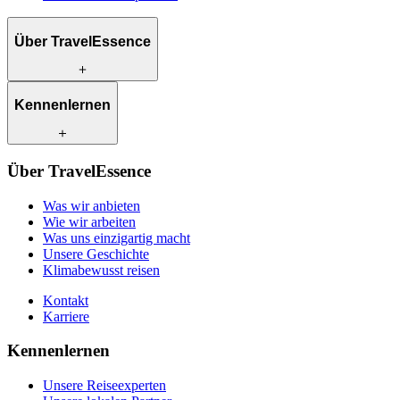
Über TravelEssence
Was wir anbieten
Kennenlernen
Wie wir arbeiten
Was uns einzigartig macht
Unsere Geschichte
Unsere Reiseexperten
Klimabewusst reisen
Über TravelEssence
Unsere lokalen Partner
Kontakt
Unsere Kunden
Was wir anbieten
Karriere
Wie wir arbeiten
Was uns einzigartig macht
Unsere Geschichte
Klimabewusst reisen
Kontakt
Karriere
Kennenlernen
Unsere Reiseexperten