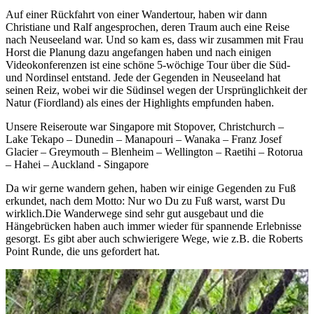
Auf einer Rückfahrt von einer Wandertour, haben wir dann
Christiane und Ralf angesprochen, deren Traum auch eine Reise
nach Neuseeland war. Und so kam es, dass wir zusammen mit Frau
Horst die Planung dazu angefangen haben und nach einigen
Videokonferenzen ist eine schöne 5-wöchige Tour über die Süd-
und Nordinsel entstand. Jede der Gegenden in Neuseeland hat
seinen Reiz, wobei wir die Südinsel wegen der Ursprünglichkeit der
Natur (Fiordland) als eines der Highlights empfunden haben.
Unsere Reiseroute war Singapore mit Stopover, Christchurch –
Lake Tekapo – Dunedin – Manapouri – Wanaka – Franz Josef
Glacier – Greymouth – Blenheim – Wellington – Raetihi – Rotorua
– Hahei – Auckland - Singapore
Da wir gerne wandern gehen, haben wir einige Gegenden zu Fuß
erkundet, nach dem Motto: Nur wo Du zu Fuß warst, warst Du
wirklich.Die Wanderwege sind sehr gut ausgebaut und die
Hängebrücken haben auch immer wieder für spannende Erlebnisse
gesorgt. Es gibt aber auch schwierigere Wege, wie z.B. die Roberts
Point Runde, die uns gefordert hat.