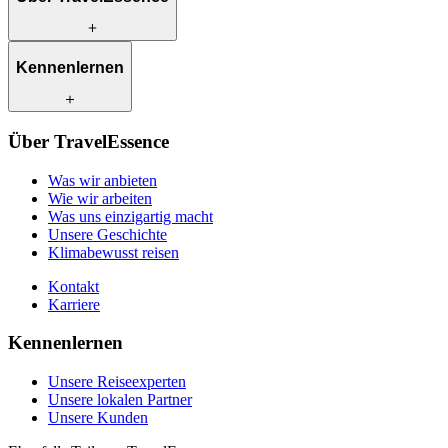
Was wir anbieten
Kennenlernen
Wie wir arbeiten
Was uns einzigartig macht
Unsere Geschichte
Unsere Reiseexperten
Klimabewusst reisen
Über TravelEssence
Unsere lokalen Partner
Kontakt
Unsere Kunden
Was wir anbieten
Karriere
Wie wir arbeiten
Was uns einzigartig macht
Unsere Geschichte
Klimabewusst reisen
Kontakt
Karriere
Kennenlernen
Unsere Reiseexperten
Unsere lokalen Partner
Unsere Kunden