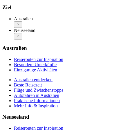
Australien entdecken
Reiserouten zur Inspiration
Ziel
Beste Reisezeit
Besondere Unterkünfte
Flüge und Zwischenstopps
Einzigartige Aktivitäten
Australien
Autofahren in Australien
Neuseeland entdecken
Praktische Informationen
Neuseeland
Beste Reisezeit
Mehr Info & Inspiration
Flüge und Zwischenstopps
Autofahren in Neuseeland
Praktische Informationen
Australien
Mehr Info & Inspiration
Reiserouten zur Inspiration
Besondere Unterkünfte
Einzigartige Aktivitäten
Australien entdecken
Beste Reisezeit
Flüge und Zwischenstopps
Autofahren in Australien
Praktische Informationen
Mehr Info & Inspiration
Neuseeland
Reiserouten zur Inspiration