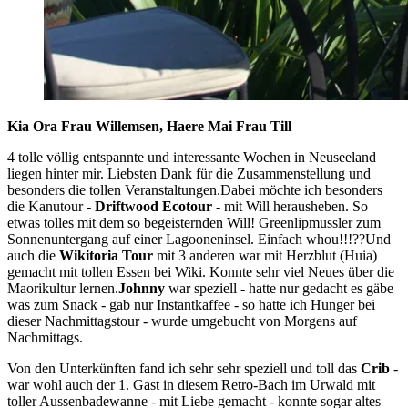
Kia Ora Frau Willemsen, Haere Mai Frau Till
4 tolle völlig entspannte und interessante Wochen in Neuseeland
liegen hinter mir. Liebsten Dank für die Zusammenstellung und
besonders die tollen Veranstaltungen.Dabei möchte ich besonders
die Kanutour -
Driftwood Ecotour
- mit Will herausheben. So
etwas tolles mit dem so begeisternden Will! Greenlipmussler zum
Sonnenuntergang auf einer Lagooneninsel. Einfach whou!!!??Und
auch die
Wikitoria Tour
mit 3 anderen war mit Herzblut (Huia)
gemacht mit tollen Essen bei Wiki. Konnte sehr viel Neues über die
Maorikultur lernen.
Johnny
war speziell - hatte nur gedacht es gäbe
was zum Snack - gab nur Instantkaffee - so hatte ich Hunger bei
dieser Nachmittagstour - wurde umgebucht von Morgens auf
Nachmittags.
Von den Unterkünften fand ich sehr sehr speziell und toll das
Crib
-
war wohl auch der 1. Gast in diesem Retro-Bach im Urwald mit
toller Aussenbadewanne - mit Liebe gemacht - konnte sogar altes