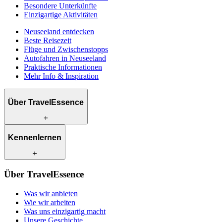
Besondere Unterkünfte
Einzigartige Aktivitäten
Neuseeland entdecken
Beste Reisezeit
Flüge und Zwischenstopps
Autofahren in Neuseeland
Praktische Informationen
Mehr Info & Inspiration
Über TravelEssence
Was wir anbieten
Kennenlernen
Wie wir arbeiten
Was uns einzigartig macht
Unsere Geschichte
Unsere Reiseexperten
Klimabewusst reisen
Über TravelEssence
Unsere lokalen Partner
Kontakt
Unsere Kunden
Was wir anbieten
Karriere
Wie wir arbeiten
Was uns einzigartig macht
Unsere Geschichte