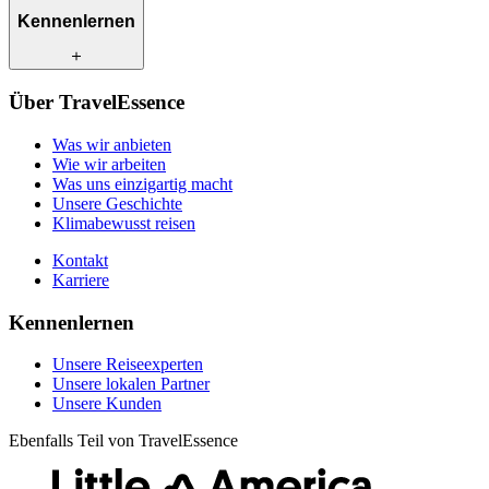
Was wir anbieten
Kennenlernen
Wie wir arbeiten
Was uns einzigartig macht
Unsere Geschichte
Unsere Reiseexperten
Klimabewusst reisen
Über TravelEssence
Unsere lokalen Partner
Kontakt
Unsere Kunden
Was wir anbieten
Karriere
Wie wir arbeiten
Was uns einzigartig macht
Unsere Geschichte
Klimabewusst reisen
Kontakt
Karriere
Kennenlernen
Unsere Reiseexperten
Unsere lokalen Partner
Unsere Kunden
Ebenfalls Teil von TravelEssence