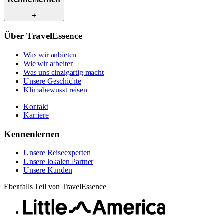
Wie wir arbeiten
Was uns einzigartig macht
Unsere Geschichte
Unsere Reiseexperten
Klimabewusst reisen
Über TravelEssence
Unsere lokalen Partner
Kontakt
Unsere Kunden
Was wir anbieten
Karriere
Wie wir arbeiten
Was uns einzigartig macht
Unsere Geschichte
Klimabewusst reisen
Kontakt
Karriere
Kennenlernen
Unsere Reiseexperten
Unsere lokalen Partner
Unsere Kunden
Ebenfalls Teil von TravelEssence