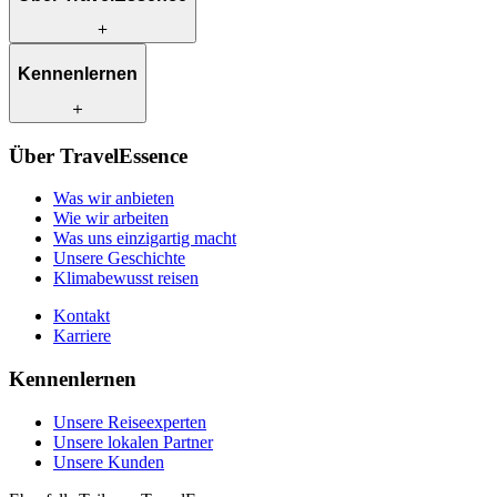
Was wir anbieten
Kennenlernen
Wie wir arbeiten
Was uns einzigartig macht
Unsere Geschichte
Unsere Reiseexperten
Klimabewusst reisen
Über TravelEssence
Unsere lokalen Partner
Kontakt
Unsere Kunden
Was wir anbieten
Karriere
Wie wir arbeiten
Was uns einzigartig macht
Unsere Geschichte
Klimabewusst reisen
Kontakt
Karriere
Kennenlernen
Unsere Reiseexperten
Unsere lokalen Partner
Unsere Kunden