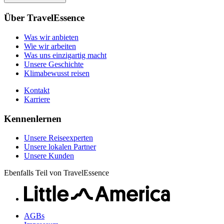
Unsere Geschichte
Unsere Reiseexperten
Klimabewusst reisen
Über TravelEssence
Unsere lokalen Partner
Kontakt
Unsere Kunden
Was wir anbieten
Karriere
Wie wir arbeiten
Was uns einzigartig macht
Unsere Geschichte
Klimabewusst reisen
Kontakt
Karriere
Kennenlernen
Unsere Reiseexperten
Unsere lokalen Partner
Unsere Kunden
Ebenfalls Teil von TravelEssence
AGBs