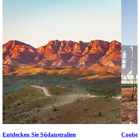
Entdecken Sie Südaustralien
Coober