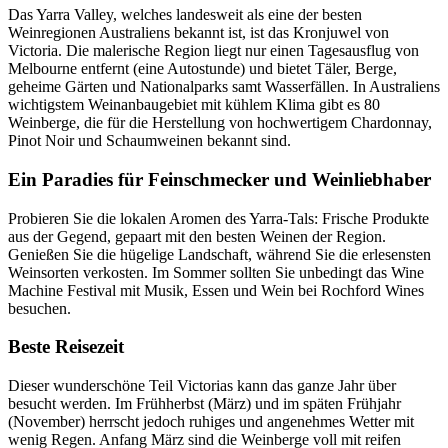
Das Yarra Valley, welches landesweit als eine der besten
Weinregionen Australiens bekannt ist, ist das Kronjuwel von
Victoria. Die malerische Region liegt nur einen Tagesausflug von
Melbourne entfernt (eine Autostunde) und bietet Täler, Berge,
geheime Gärten und Nationalparks samt Wasserfällen. In Australiens
wichtigstem Weinanbaugebiet mit kühlem Klima gibt es 80
Weinberge, die für die Herstellung von hochwertigem Chardonnay,
Pinot Noir und Schaumweinen bekannt sind.
Ein Paradies für Feinschmecker und Weinliebhaber
Probieren Sie die lokalen Aromen des Yarra-Tals: Frische Produkte
aus der Gegend, gepaart mit den besten Weinen der Region.
Genießen Sie die hügelige Landschaft, während Sie die erlesensten
Weinsorten verkosten. Im Sommer sollten Sie unbedingt das Wine
Machine Festival mit Musik, Essen und Wein bei Rochford Wines
besuchen.
Beste Reisezeit
Dieser wunderschöne Teil Victorias kann das ganze Jahr über
besucht werden. Im Frühherbst (März) und im späten Frühjahr
(November) herrscht jedoch ruhiges und angenehmes Wetter mit
wenig Regen. Anfang März sind die Weinberge voll mit reifen