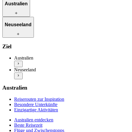
Australien
Reiserouten zur Inspiration
Neuseeland
Besondere Unterkünfte
Einzigartige Aktivitäten
Australien entdecken
Reiserouten zur Inspiration
Ziel
Beste Reisezeit
Besondere Unterkünfte
Flüge und Zwischenstopps
Einzigartige Aktivitäten
Australien
Autofahren in Australien
Neuseeland entdecken
Praktische Informationen
Neuseeland
Beste Reisezeit
Mehr Info & Inspiration
Flüge und Zwischenstopps
Autofahren in Neuseeland
Praktische Informationen
Australien
Mehr Info & Inspiration
Reiserouten zur Inspiration
Besondere Unterkünfte
Einzigartige Aktivitäten
Australien entdecken
Beste Reisezeit
Flüge und Zwischenstopps