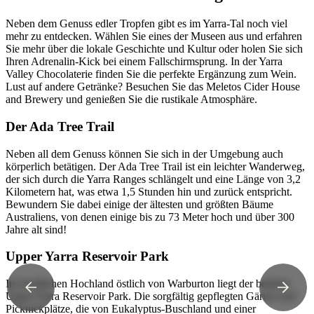
Neben dem Genuss edler Tropfen gibt es im Yarra-Tal noch viel
mehr zu entdecken. Wählen Sie eines der Museen aus und erfahren
Sie mehr über die lokale Geschichte und Kultur oder holen Sie sich
Ihren Adrenalin-Kick bei einem Fallschirmsprung. In der Yarra
Valley Chocolaterie finden Sie die perfekte Ergänzung zum Wein.
Lust auf andere Getränke? Besuchen Sie das Meletos Cider House
and Brewery und genießen Sie die rustikale Atmosphäre.
Der Ada Tree Trail
Neben all dem Genuss können Sie sich in der Umgebung auch
körperlich betätigen. Der Ada Tree Trail ist ein leichter Wanderweg,
der sich durch die Yarra Ranges schlängelt und eine Länge von 3,2
Kilometern hat, was etwa 1,5 Stunden hin und zurück entspricht.
Bewundern Sie dabei einige der ältesten und größten Bäume
Australiens, von denen einige bis zu 73 Meter hoch und über 300
Jahre alt sind!
Upper Yarra Reservoir Park
Im friedlichen Hochland östlich von Warburton liegt der beliebte
Upper Yarra Reservoir Park. Die sorgfältig gepflegten Gärten und
Picknickplätze, die von Eukalyptus-Buschland und einer